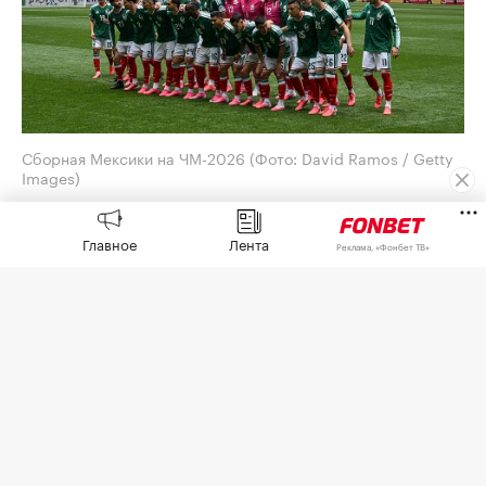
Сборная Мексики на ЧМ-2026
(Фото: David Ramos / Getty
Images)
Генеральный директор Adidas Бьорн Гульден
Главное
Лента
принес извинения за обилие розовых бутс на
Реклама, «Фонбет ТВ»
чемпионате мира по футболу 2026 года. Его
слова
приводит
O Globo.
Отвечая на вопрос агентства AFP на пресс-
конференции, посвященной квартальным
результатам, Гульден сказал, что это «случилось
случайно».
«Я думаю, что это совпадение, и надеюсь, что оно
больше не повторится», — добавил он.