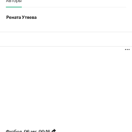
Рената Утяева
Футбол
⁠,
06 авг, 00:16