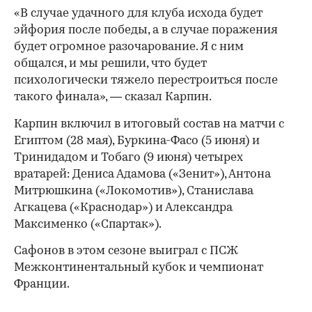
«В случае удачного для клуба исхода будет
эйфория после победы, а в случае поражения
будет огромное разочарование. Я с ним
общался, и мы решили, что будет
психологически тяжело перестроиться после
такого финала», — сказал Карпин.
Карпин включил в итоговый состав на матчи с
Египтом (28 мая), Буркина-Фасо (5 июня) и
Тринидадом и Тобаго (9 июня) четырех
вратарей: Дениса Адамова («Зенит»), Антона
Митрюшкина («Локомотив»), Станислава
Агкацева («Краснодар») и Александра
Максименко («Спартак»).
Сафонов в этом сезоне выиграл с ПСЖ
00:00
/
00:00
Межконтинентальный кубок и чемпионат
Франции.