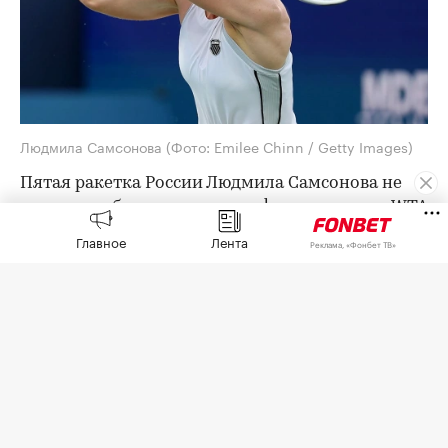
Людмила Самсонова
(Фото: Emilee Chinn / Getty Images)
Пятая ракетка России Людмила Самсонова не
смогла пробиться в четвертьфинал турнира WTA
1000 в Торонто с призовым фондом более $7
Главное
Лента
Реклама, «Фонбет ТВ»
млн.
В 1/8 финала Самсонова (55-я в мировом
рейтинге) встречалась с выступающей за
Казахстан Еленой Рыбакиной (2-я) и проиграла
со счетом 4:6, 6:4, 4:6.
Рыбакина в четвертьфинале сыграет с канадкой
Лейлой Фернандес (34-я) или японкой Наоми