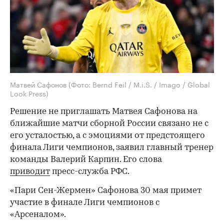
Матвей Сафонов
(Фото: Bernd Feil / M.i.S. / Imago / Global
Look Press)
Решение не приглашать Матвея Сафонова на
ближайшие матчи сборной России связано не с
его усталостью, а с эмоциями от предстоящего
финала Лиги чемпионов, заявил главный тренер
команды Валерий Карпин. Его слова
приводит
пресс-служба РФС.
«Пари Сен-Жермен» Сафонова 30 мая примет
участие в финале Лиги чемпионов с
«Арсеналом».