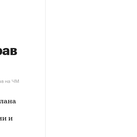
рав
ав на ЧМ
плана
ии и