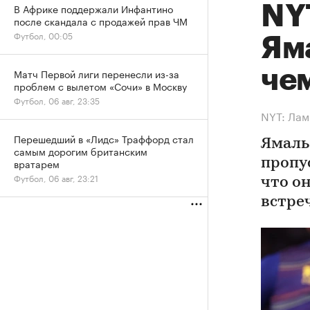
В Африке поддержали Инфантино
NY
после скандала с продажей прав ЧМ
Футбол, 00:05
Ям
че
Матч Первой лиги перенесли из-за
проблем с вылетом «Сочи» в Москву
Футбол, 06 авг, 23:35
NYT: Лам
Перешедший в «Лидс» Траффорд стал
Ямаль
самым дорогим британским
вратарем
пропус
Футбол, 06 авг, 23:21
что о
встре