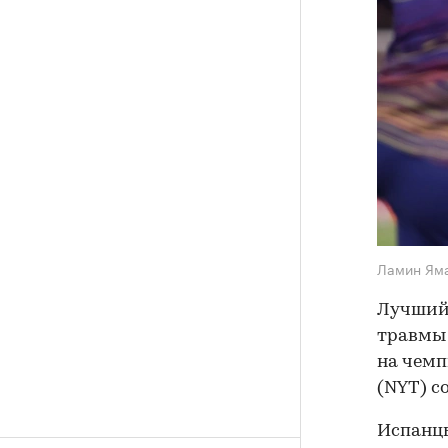
Ламин Ям
Лучший 
травмы 
на чемп
(NYT) с
Испанцы