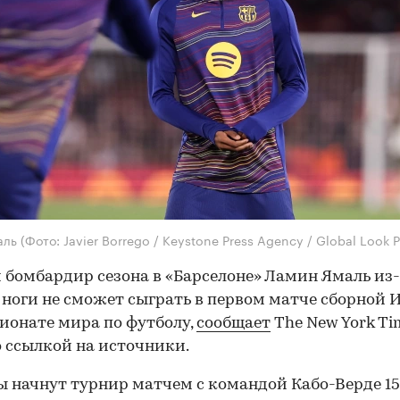
аль
(Фото: Javier Borrego / Keystone Press Agency / Global Look P
бомбардир сезона в «Барселоне» Ламин Ямаль из-
ноги не сможет сыграть в первом матче сборной 
ионате мира по футболу,
сообщает
The New York Ti
о ссылкой на источники.
 начнут турнир матчем с командой Кабо-Верде 15