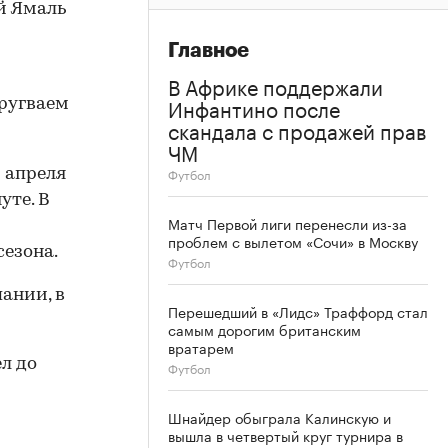
й Ямаль
Главное
В Африке поддержали
Инфантино после
Уругваем
скандала с продажей прав
ЧМ
Футбол
 апреля
уте. В
Матч Первой лиги перенесли из-за
проблем с вылетом «Сочи» в Москву
сезона.
Футбол
пании, в
Перешедший в «Лидс» Траффорд стал
самым дорогим британским
вратарем
л до
Футбол
Шнайдер обыграла Калинскую и
вышла в четвертый круг турнира в