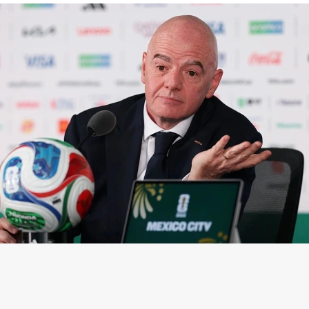
нфантино
(Фото: Carl Recine / Getty Images)
ская конфедерация футбола (CAF) выразила под