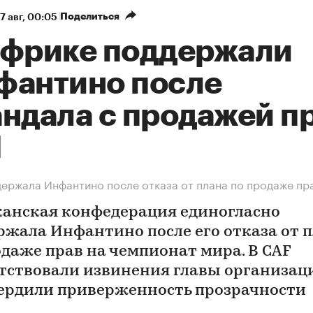
Поделиться
7 авг, 00:05
Африке поддержали
фантино после
андала с продажей п
М
ержала Инфантино после отказа от плана по продаже пр
анская конфедерация единогласно
ржала Инфантино после его отказа от 
одаже прав на чемпионат мира. В CAF
тствовали извинения главы организац
ердили приверженность прозрачности