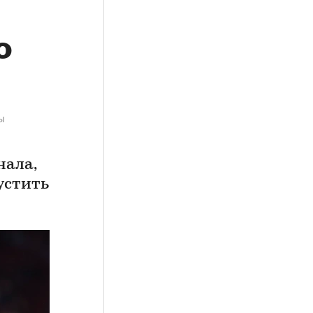
о
ы
нала,
устить