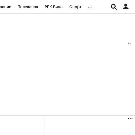
...
пании
Телеканал
РБК Вино
Спорт
ые проекты
Город
Стиль
Крипто
Спецпроекты СПб
логии и медиа
Финансы
(+35,65%)
(+30,92%)
«Русагро» ₽120
Купить
Купить
27.07.27
прогноз ПСБ к 26.07.27