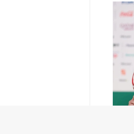
Джанни И
УЕФА заподозрил Инфантино в
занижении цены на права ЧМ
Африкан