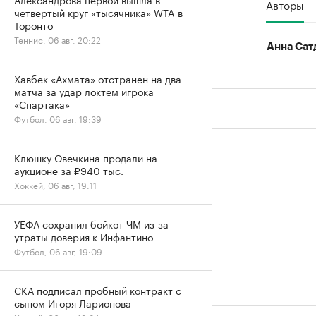
Авторы
четвертый круг «тысячника» WTA в
Торонто
Теннис, 06 авг, 20:22
Анна Сат
Хавбек «Ахмата» отстранен на два
матча за удар локтем игрока
«Спартака»
Футбол, 06 авг, 19:39
Клюшку Овечкина продали на
аукционе за ₽940 тыс.
Хоккей, 06 авг, 19:11
УЕФА сохранил бойкот ЧМ из-за
утраты доверия к Инфантино
Футбол, 06 авг, 19:09
СКА подписал пробный контракт с
сыном Игоря Ларионова