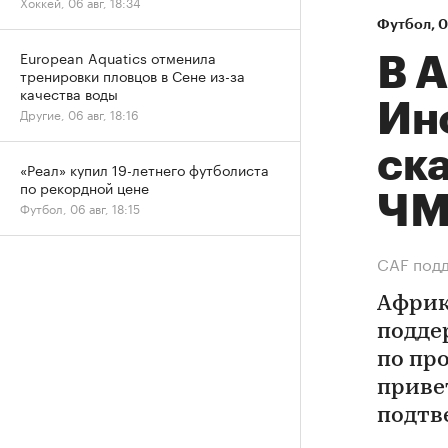
Хоккей, 06 авг, 18:34
Футбол
⁠,
0
European Aquatics отменила
В 
тренировки пловцов в Сене из-за
качества воды
Ин
Другие, 06 авг, 18:16
ск
«Реал» купил 19-летнего футболиста
по рекордной цене
Ч
Футбол, 06 авг, 18:15
СAF подд
Африк
подде
по пр
приве
подтв