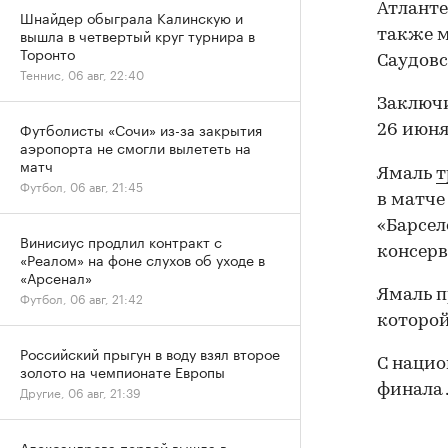
Атланте
Шнайдер обыграла Калинскую и
вышла в четвертый круг турнира в
также м
Торонто
Саудовс
Теннис, 06 авг, 22:40
Заключи
Футболисты «Сочи» из-за закрытия
26 июня
аэропорта не смогли вылететь на
матч
Ямаль
т
Футбол, 06 авг, 21:45
в матче 
«Барсел
Винисиус продлил контракт с
консерв
«Реалом» на фоне слухов об уходе в
«Арсенал»
Ямаль п
Футбол, 06 авг, 21:42
которой
Российский прыгун в воду взял второе
С нацио
золото на чемпионате Европы
финала 
Другие, 06 авг, 21:39
Александрова первой вышла в