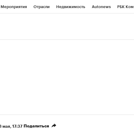
Мероприятия
Отрасли
Недвижимость
Autonews
РБК Ком
ние
РБК Курсы
РБК Life
Тренды
Визионеры
Национальн
б
Исследования
Кредитные рейтинги
Франшизы
Газета
роверка контрагентов
Политика
Экономика
Бизнес
Техно
(+5,8%)
«Северсталь» ₽700
НОВАТЭК ₽1 400
Купить
прогноз КИТ Финанс к 20.07.27
прогноз SberCIB к 
Поделиться
8 мая, 17:37