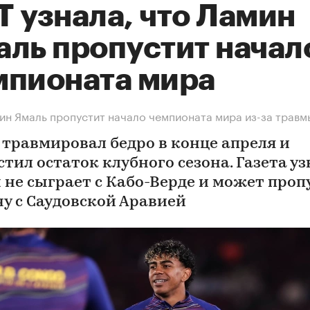
T узнала, что Ламин
аль пропустит начал
мпионата мира
ин Ямаль пропустит начало чемпионата мира из-за травм
 травмировал бедро в конце апреля и
тил остаток клубного сезона. Газета уз
н не сыграет с Кабо-Верде и может проп
чу с Саудовской Аравией