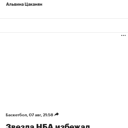
Альвина Цаканян
Баскетбол
⁠,
07 авг, 21:58
Звезда НБА избежал