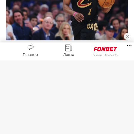
Джеймс Харден
(Фото: Sarah Stier / Getty Images)
Главное
Лента
Реклама, «Фонбет ТВ»
Судья уголовного суда округа Харрис в Хьюстоне
(штат Техас) снял с защитника клуба НБА
«Кливленд Кавальерс», олимпийского чемпиона
2012 года в составе сборной США Джеймса
Хардена обвинение в незаконном ношении
оружия,
пишет
ESPN.
Судья удовлетворил ходатайство окружной
прокуратуры после того, как Харден прошел
программу альтернативного урегулирования.
Такие программы позволяют обвиняемым