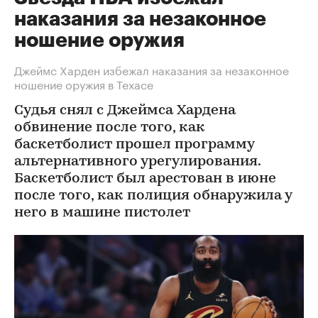
наказания за незаконное
ношение оружия
Джеймс Харден избежал наказания за незаконное
ношение оружия в Техасе
Судья снял с Джеймса Хардена
обвинение после того, как
баскетболист прошел программу
альтернативного урегулирования.
Баскетболист был арестован в июне
после того, как полиция обнаружила у
него в машине пистолет