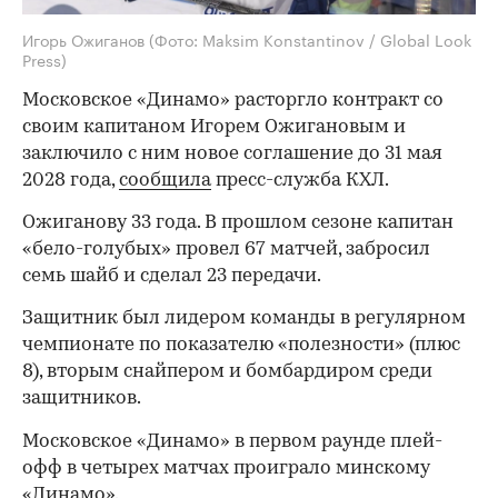
Игорь Ожиганов
(Фото: Maksim Konstantinov / Global Look
Press)
Московское «Динамо» расторгло контракт со
своим капитаном Игорем Ожигановым и
заключило с ним новое соглашение до 31 мая
2028 года,
сообщила
пресс-служба КХЛ.
Ожиганову 33 года. В прошлом сезоне капитан
«бело-голубых» провел 67 матчей, забросил
семь шайб и сделал 23 передачи.
Защитник был лидером команды в регулярном
чемпионате по показателю «полезности» (плюс
8), вторым снайпером и бомбардиром среди
защитников.
Московское «Динамо» в первом раунде плей-
офф в четырех матчах проиграло минскому
«Динамо».