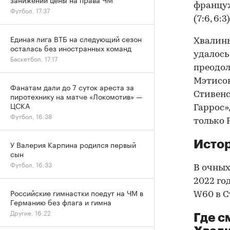
француж
Футбол, 17:37
(7:6, 6:3)
Единая лига ВТБ на следующий сезон
Хвалинь
осталась без иностранных команд
удалось
Баскетбол, 17:17
преодол
Мэтисон
Фанатам дали до 7 суток ареста за
Стивенс
пиротехнику на матче «Локомотив» —
ЦСКА
Гаррос»
Футбол, 16:38
только 
Истор
У Валерия Карпина родился первый
сын
Футбол, 16:33
В очных
2022 го
Российские гимнастки поедут на ЧМ в
W60 в Ст
Германию без флага и гимна
Другие, 16:22
Где с