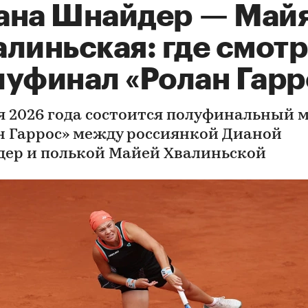
ана Шнайдер — Май
линьская: где смотр
луфинал «Ролан Гарр
я 2026 года состоится полуфинальный 
н Гаррос» между россиянкой Дианой
ер и полькой Майей Хвалиньской