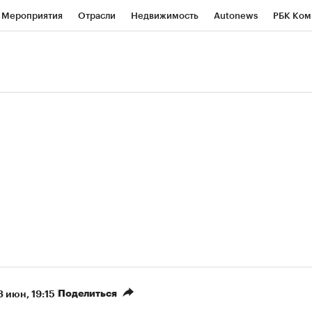
Мероприятия
Отрасли
Недвижимость
Autonews
РБК Ком
ние
РБК Курсы
РБК Life
Тренды
Визионеры
Национальн
б
Исследования
Кредитные рейтинги
Франшизы
Газета
роверка контрагентов
Политика
Экономика
Бизнес
Техно
(+87,64%)
(+30,34%)
450
АФК «Система» ₽12
Купить
Купи
Б к 29.07.27
прогноз БКС к 15.07.27
Поделиться
3 июн, 19:15