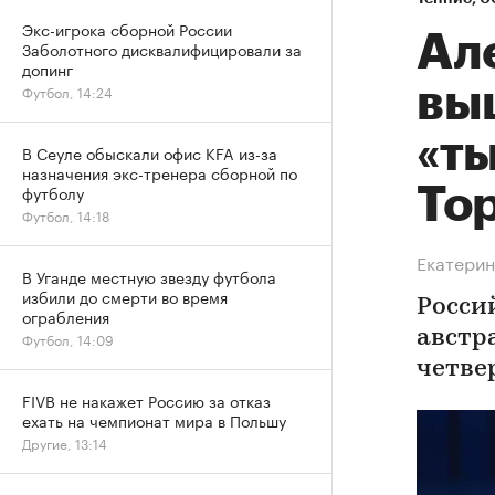
Экс-игрока сборной России
Ал
Заболотного дисквалифицировали за
допинг
вы
Футбол, 14:24
«т
В Сеуле обыскали офис KFA из-за
назначения экс-тренера сборной по
футболу
То
Футбол, 14:18
Екатерин
В Уганде местную звезду футбола
избили до смерти во время
Росси
ограбления
австр
Футбол, 14:09
четве
FIVB не накажет Россию за отказ
ехать на чемпионат мира в Польшу
Другие, 13:14