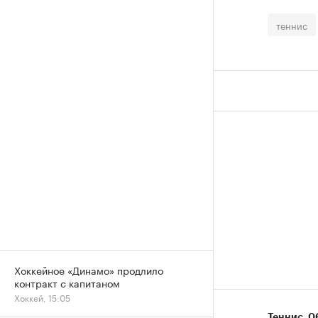
теннис
Хоккейное «Динамо» продлило
контракт с капитаном
Хоккей, 15:05
Теннис
⁠,
06