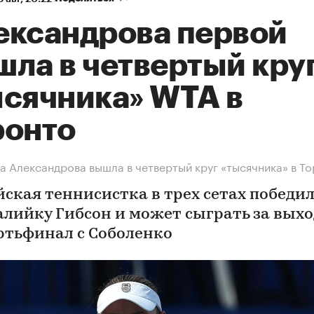
ександрова первой
шла в четвертый кру
ысячника» WTA в
ронто
а Александрова вышла в четвертый круг «тысячника» в Т
йская теннисистка в трех сетах победи
алийку Гибсон и может сыграть за выхо
ртьфинал с Соболенко