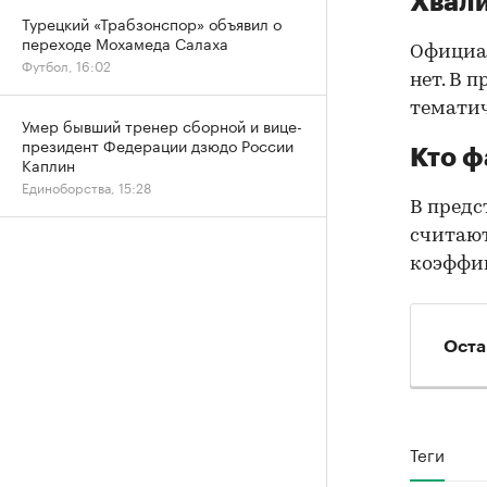
Хвал
Турецкий «Трабзонспор» объявил о
переходе Мохамеда Салаха
Официал
Футбол, 16:02
нет. В 
тематич
Умер бывший тренер сборной и вице-
президент Федерации дзюдо России
Кто ф
Каплин
Единоборства, 15:28
В предс
считают
коэффици
Оста
Теги