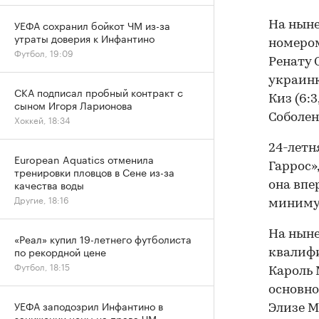
УЕФА сохранил бойкот ЧМ из-за
На ныне
утраты доверия к Инфантино
номером
Футбол, 19:09
Ренату С
украинк
СКА подписал пробный контракт с
Киз (6:3
сыном Игоря Ларионова
Соболенко
Хоккей, 18:34
24-летн
European Aquatics отменила
Гаррос»
тренировки пловцов в Сене из-за
качества воды
она впе
Другие, 18:16
минимум
На ныне
«Реал» купил 19-летнего футболиста
по рекордной цене
квалифи
Футбол, 18:15
Кароль М
основно
УЕФА заподозрил Инфантино в
Элизе Ме
занижении цены на права ЧМ