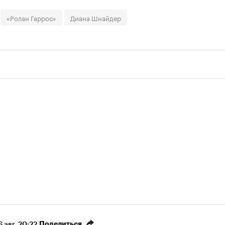
«Ролан Гаррос»
Диана Шнайдер
Поделиться
 авг, 20:22