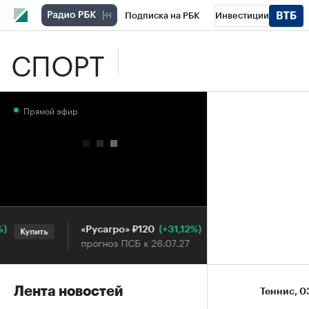
Подписка на РБК
Инвестиции
СПОРТ
Школа управления РБК
РБК Образова
РБК Бизнес-среда
Дискуссионный клу
Прямой эфир
Конференции СПб
Спецпроекты
П
Рынок наличной валюты
(+31,12%)
«Русагро» ₽120
Ozon ₽5 
Купить
Купить
прогноз ПСБ к 26.07.27
прогноз ПС
Лента новостей
Теннис
⁠,
0