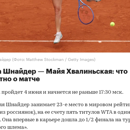
айдер
(Фото: Matthew Stockman / Getty Images)
 Шнайдер — Майя Хвалиньская: что
тно о матче
 пройдет 4 июня и начнется не раньше 17:30 мск.
яя Шнайдер занимает 23-е место в мировом рейти
 из россиянок), на ее счету пять титулов WTA в од
. Она впервые в карьере дошла до 1/2 финала на т
го шлема».