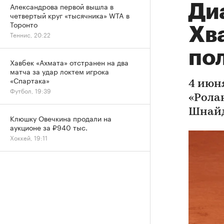
Александрова первой вышла в
Ди
четвертый круг «тысячника» WTA в
Торонто
Хва
Теннис, 20:22
по
Хавбек «Ахмата» отстранен на два
матча за удар локтем игрока
«Спартака»
4 июн
Футбол, 19:39
«Рола
Шнайд
Клюшку Овечкина продали на
аукционе за ₽940 тыс.
Хоккей, 19:11