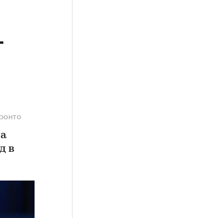
г
оронто
ла
д в