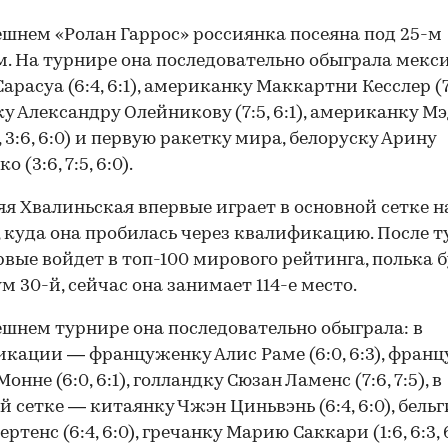
шнем «Ролан Гаррос» россиянка посеяна под 25-м
. На турнире она последовательно обыграла мекс
арасуа (6:4, 6:1), американку Маккартни Кесслер (7:6
у Александру Олейникову (7:5, 6:1), американку М
, 3:6, 6:0) и первую ракетку мира, белоруску Арину
 (3:6, 7:5, 6:0).
яя Хвалиньская впервые играет в основной сетке н
, куда она пробилась через квалификацию. После 
рвые войдет в топ-100 мирового рейтинга, полька 
 30-й, сейчас она занимает 114-е место.
шнем турнире она последовательно обыграла: в
00:00
/
00:00
кации — француженку Алис Раме (6:0, 6:3), фран
онне (6:0, 6:1), голландку Сюзан Ламенс (7:6, 7:5), в
й сетке — китаянку Чжэн Циньвэнь (6:4, 6:0), бель
ртенс (6:4, 6:0), гречанку Марию Саккари (1:6, 6:3, 6