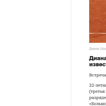
Диана Шн
Диана
извес
Встреча
22-летн
(третья
разряде
«Большо