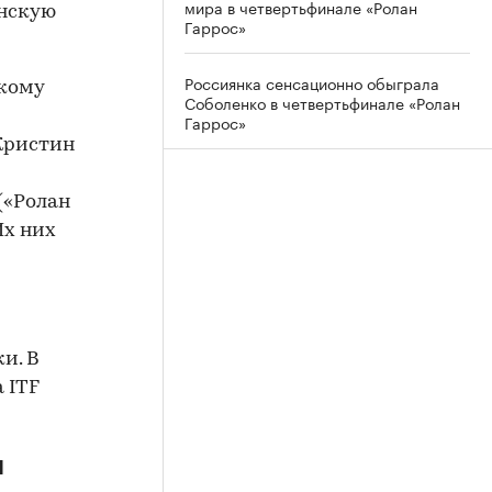
мира в четвертьфинале «Ролан
инскую
Гаррос»
Россиянка сенсационно обыграла
 кому
Соболенко в четвертьфинале «Ролан
Гаррос»
Кристин
(«Ролан
Их них
и. В
 ITF
я