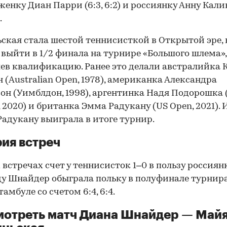
енку Диан Парри (6:3, 6:2) и россиянку Анну Кал
.
ская стала шестой теннисисткой в Открытой эре,
 выйти в 1/2 финала на турнире «Большого шлема»,
ев квалификацию. Ранее это делали австралийка 
 (Australian Open, 1978), американка Александра
он (Уимблдон, 1998), аргентинка Надя Подорошка 
, 2020) и британка Эмма Радукану (US Open, 2021). 
Радукану выиграла в итоге турнир.
ия встреч
 встречах счет у теннисисток 1–0 в пользу россиянк
ду Шнайдер обыграла польку в полуфинале турнира
амбуле со счетом 6:4, 6:4.
мотреть матч Диана Шнайдер — Май