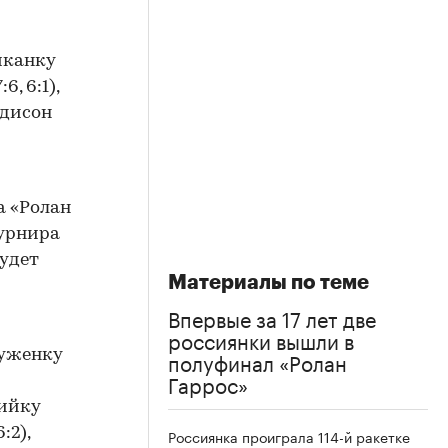
иканку
, 6:1),
эдисон
а «Ролан
турнира
будет
Материалы по теме
Впервые за 17 лет две
россиянки вышли в
полуфинал «Ролан
цуженку
Гаррос»
гийку
:2),
Россиянка проиграла 114-й ракетке