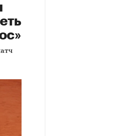
я
еть
ос»
матч