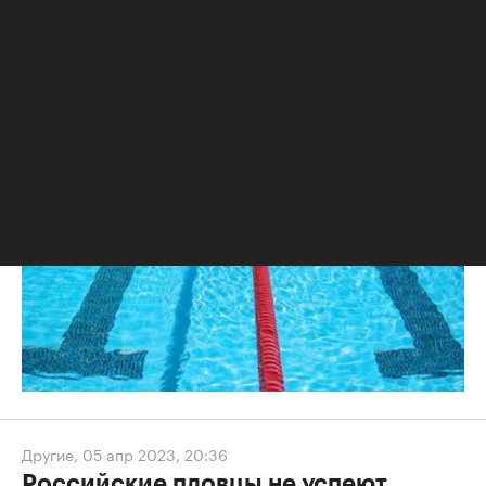
World Aquatics отложила
рассмотрение вопроса о допуске
российских пловцов
Другие
,
05 апр 2023, 20:36
Российские пловцы не успеют