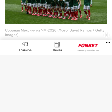
Сборная Мексики на ЧМ-2026
(Фото: David Ramos / Getty
Images)
Генеральный директор Adidas Бьорн Гульден
Главное
Лента
принес извинения за обилие розовых бутс на
Реклама, «Фонбет ТВ»
чемпионате мира по футболу 2026 года. Его
слова
приводит
O Globo.
Отвечая на вопрос агентства AFP на пресс-
конференции, посвященной квартальным
результатам, Гульден сказал, что это «случилось
случайно».
«Я думаю, что это совпадение, и надеюсь, что оно
больше не повторится», — добавил он.