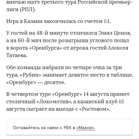
вничью матч третьего тура Российской премьер-
лиги (РПЛ).
Игра в Казани закончилась со счетом 1:1.
У гостей на 48-й минуте отличился Эмил Ценов,
а на 60-й мяч после розыгрыша углового попал
в ворота «Оренбурга» от игрока гостей Алексея
Татаева.
Обе команды набрали по четыре очка за три
тура. «Рубин» занимает девятое место в таблице,
«Оренбург» — десятое.
В четвертом туре «Оренбург» 14 августа примет
столичный «Локомотив», а казанский клуб 15
августа сыграет на выезде с «Ростовом».
Оставайтесь на связи с РБК в
«Максе».
00:00
/
00:00