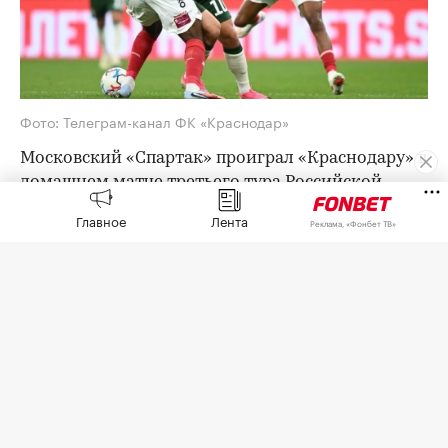
Фото: Телеграм-канал ФК «Краснодар»
Московский «Спартак» проиграл «Краснодару» в
домашнем матче третьего тура Российской
премьер-лиги (РПЛ) со счетом 1:2. «Краснодар»
Главное
Лента
Реклама, «Фонбет ТВ»
вышел на первое место в турнирной таблице.
«Спартак» открыл счет уже на второй минуте,
когда вратарь гостей Станислав Агкацев не
удержал мяч в руках после удара Манфреда
Угальде. «Краснодар» сравнял на пятой минуте
благодаря Лукасу Оласе, а уже к 11-й вышел
вперед после дальнего удара Батчи.
Отдавший голевую передачу Батчи Никита