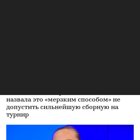
Мельникова назвала
мерзким отказ Хорватии в
выдаче виз россиянам
Мельникова назвала мерзким отказ Хорватии в
выдаче виз россиянам перед ЧЕ
7 августа Федерация гимнастики
сообщила об отказе в выдаче виз в
Хорватию девяти из 65 членов
российской делегации перед
чемпионатом Европы. Мельникова
назвала это «мерзким способом» не
допустить сильнейшую сборную на
турнир