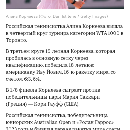
Алина Корнеева
(Фото: Dan Istitene / Getty Images)
Российская теннисистка Алина Корнеева вышла
в четвертый круг турнира категории WTA 1000 в
Торонто.
В третьем круге 19-летняя Корнеева, которая
пробилась в основную сетку через
квалификацию, победила 18-летнюю
американку Иву Йович, 16-ю ракетку мира, со
счетом 6:3, 6:4.
В 1/8 финала Корнеева сыграет против
победительницы пары Мария Саккари
(Греция) — Кори Гауфф (США).
Российская теннисистка, победительница
юниорских Australian Open и «Ролан Гаррос»
2023 года и бывшая первая ракетка мира среди