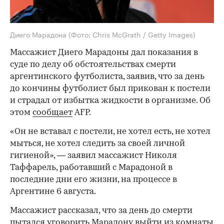
Диего Марадона
(Фото: Chris McGrath / Getty Images)
Массажист Диего Марадоны дал показания в
суде по делу об обстоятельствах смерти
аргентинского футболиста, заявив, что за день
до кончины футболист был прикован к постели
и страдал от избытка жидкости в организме. Об
этом
сообщает
AFP.
«Он не вставал с постели, не хотел есть, не хотел
мыться, не хотел следить за своей личной
гигиеной», — заявил массажист Николя
Таффарель, работавший с Марадоной в
последние дни его жизни, на процессе в
Аргентине 6 августа.
Массажист рассказал, что за день до смерти
пытался уговорить Марадону выйти из комнаты