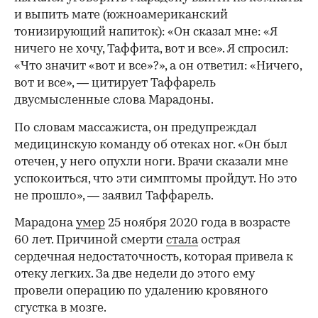
и выпить мате (южноамериканский
тонизирующий напиток): «Он сказал мне: «Я
ничего не хочу, Таффита, вот и все». Я спросил:
«Что значит «вот и все»?», а он ответил: «Ничего,
вот и все», — цитирует Таффарель
двусмысленные слова Марадоны.
По словам массажиста, он предупреждал
медицинскую команду об отеках ног. «Он был
отечен, у него опухли ноги. Врачи сказали мне
успокоиться, что эти симптомы пройдут. Но это
не прошло», — заявил Таффарель.
Марадона
умер
25 ноября 2020 года в возрасте
60 лет. Причиной смерти
стала
острая
сердечная недостаточность, которая привела к
00:00
/
00:00
отеку легких. За две недели до этого ему
провели операцию по удалению кровяного
сгустка в мозге.