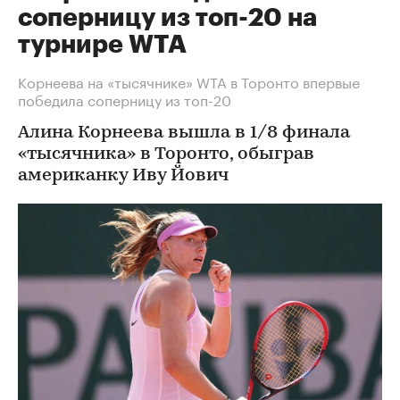
соперницу из топ-20 на
турнире WTA
Корнеева на «тысячнике» WTA в Торонто впервые
победила соперницу из топ-20
Алина Корнеева вышла в 1/8 финала
«тысячника» в Торонто, обыграв
американку Иву Йович