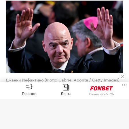
Джанни Инфантино
(Фото: Gabriel Aponte / Getty Images)
Союз европейских футбольных ассоциаций
Главное
Лента
Реклама, «Фонбет ТВ»
(УЕФА) выплатил шестизначную сумму
предполагаемой любовнице президента ФИФА
Джанни Инфантино, когда тот занимал пост
генерального секретаря европейской
организации,
сообщает
The Telegraph со