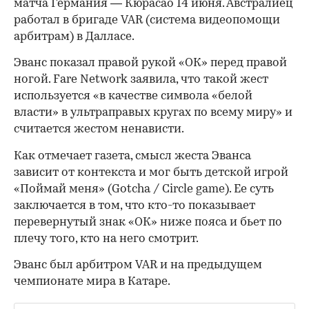
матча Германия — Кюрасао 14 июня. Австралиец
работал в бригаде VAR (система видеопомощи
арбитрам) в Далласе.
Эванс показал правой рукой «ОК» перед правой
ногой. Fare Network заявила, что такой жест
используется «в качестве символа «белой
власти» в ультраправых кругах по всему миру» и
считается жестом ненависти.
Как отмечает газета, смысл жеста Эванса
зависит от контекста и мог быть детской игрой
«Поймай меня» (Gotcha / Circle game). Ее суть
заключается в том, что кто-то показывает
перевернутый знак «ОК» ниже пояса и бьет по
плечу того, кто на него смотрит.
Эванс был арбитром VAR и на предыдущем
чемпионате мира в Катаре.
00:00
/
00:00