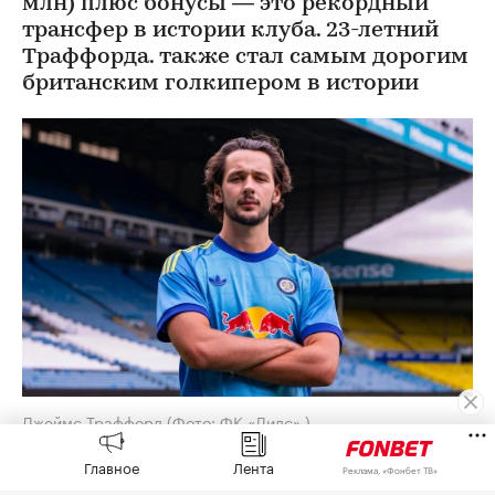
млн) плюс бонусы — это рекордный
трансфер в истории клуба. 23-летний
Траффорда. также стал самым дорогим
британским голкипером в истории
Джеймс Траффорд
(Фото: ФК «Лидс» )
«Лидс» объявил о переходе голкипера
Главное
Лента
Реклама, «Фонбет ТВ»
«Манчестер Сити» Джеймса Траффорда. Об этом