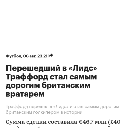
Футбол
⁠,
06 авг, 23:21
Перешедший в «Лидс»
Траффорд стал самым
дорогим британским
вратарем
Траффорд перешел в «Лидс» и стал самым дорогим
британским голкипером в истории
Сумма сделки составила €46,7 млн (£40