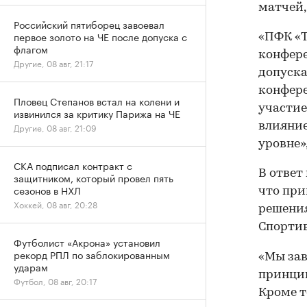
матчей
Российский пятиборец завоевал
первое золото на ЧЕ после допуска с
«ПФК «Т
флагом
конфере
Другие, 08 авг, 21:17
допуска
конфере
Пловец Степанов встал на колени и
участие
извинился за критику Парижа на ЧЕ
влияние
Другие, 08 авг, 21:09
уровне»
СКА подписал контракт с
В ответ
защитником, который провел пять
сезонов в НХЛ
что пр
Хоккей, 08 авг, 20:28
решения
Спортив
Футболист «Акрона» установил
рекорд РПЛ по заблокированным
«Мы зав
ударам
принцип
Футбол, 08 авг, 20:17
Кроме т