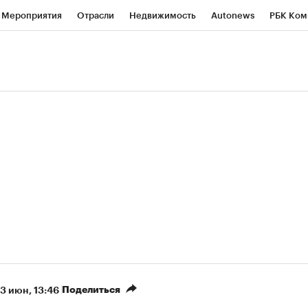
Мероприятия
Отрасли
Недвижимость
Autonews
РБК Ком
ние
РБК Курсы
РБК Life
Тренды
Визионеры
Национальн
б
Исследования
Кредитные рейтинги
Франшизы
Газета
роверка контрагентов
Политика
Экономика
Бизнес
Техно
(+86,07%)
(+31,46%)
 450
АФК «Система» ₽12
Купить
Ку
СБ к 29.07.27
прогноз БКС к 15.07.27
Поделиться
3 июн, 13:46