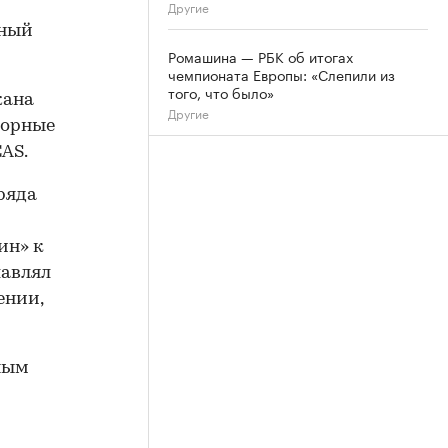
Другие
чный
Ромашина — РБК об итогах
чемпионата Европы: «Слепили из
того, что было»
жана
Другие
ворные
CAS.
ряда
ин» к
лавлял
ении,
ным