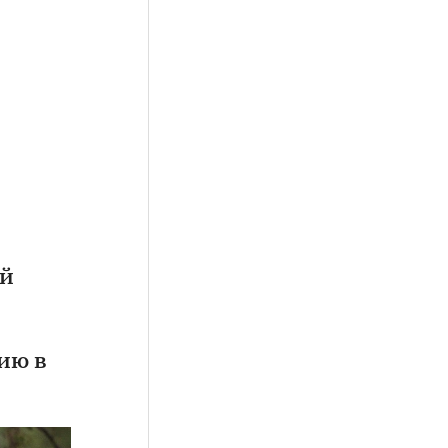
а
ий
ию в