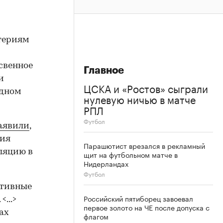
итериям
освенное
Главное
и
ЦСКА и «Ростов» сыграли
одном
нулевую ничью в матче
РПЛ
Футбол
аявили
,
ния
Парашютист врезался в рекламный
ляцию в
щит на футбольном матче в
Нидерландах
Футбол
ртивные
Российский пятиборец завоевал
...>
первое золото на ЧЕ после допуска с
ах
флагом