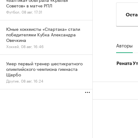
Советов» в матче РПЛ
Футбол, 08 авг, 17:31
Оста
Юные хоккеисты «Спартака» стали
победителями Кубка Александра
Овечкина
Авторы
Хоккей, 08 авг, 16:46
Умер первый тренер шестикратного
Рената У
олимпийского чемпиона гимнаста
Щербо
Другие, 08 авг, 16:24