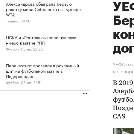
Александрова обыграла первую
УЕ
ракетку мира Соболенко на турнире
WTA
Бе
Теннис, 08:30
ко
ЦСКА и «Ростов» сыграли нулевую
ничью в матче РПЛ
до
Футбол, 08 авг, 22:22
УЕФА отс
Парашютист врезался в рекламный
договор
щит на футбольном матче в
Нидерландах
Футбол, 08 авг, 21:51
В 201
Азерб
футбо
Поздн
CAS