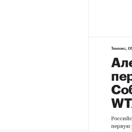
Теннис
⁠,
0
Ал
пе
Со
WT
Российс
первую 