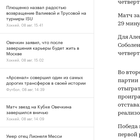
четверт
Плющенко назвал радостью
возвращение Валиевой и Трусовой на
Матч зав
турниры ISU
29 мину
Хоккей, 08 авг, 15:41
Для Але
Овечкин заявил, что после
Соболен
завершения карьеры будет жить в
Москве
четверт
Хоккей, 08 авг, 15:02
Во втор
«Арсенал» совершил один из самых
партии 
дорогих трансферов в своей истории
Футбол, 08 авг, 14:39
отыграт
проигра
отстава
Матч звезд на Кубке Овечкина
завершился вничью
реализо
Хоккей, 08 авг, 14:09
Победа 
первой 
Умер отец Лионеля Месси