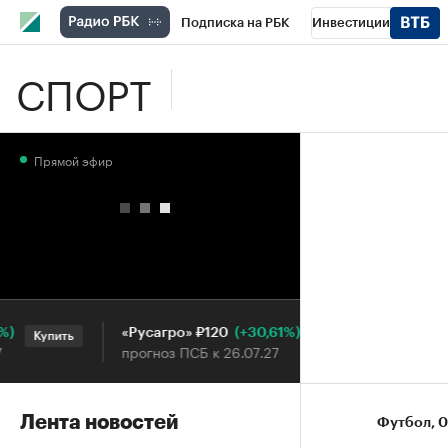
Подписка на РБК
Инвестиции
СПОРТ
Школа управления РБК
РБК Образова
РБК Бизнес-среда
Дискуссионный клу
Прямой эфир
Конференции СПб
Спецпроекты
П
Рынок наличной валюты
(+30,61%)
«Русагро» ₽120
Ozon ₽5
Купить
Купить
прогноз ПСБ к 26.07.27
прогноз П
Лента новостей
Футбол
⁠,
0