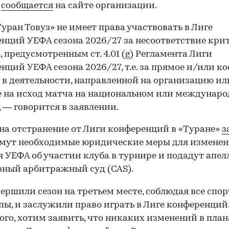
,
сообщается
на сайте организации.
уран Товуз» не имеет права участвовать в Лиге
нций УЕФА сезона 2026/27 за несоответствие кр
, предусмотренным ст. 4.01 (g) Регламента Лиги
нций УЕФА сезона 2026/27, т.е. за прямое и/или к
 в деятельности, направленной на организацию ил
 на исход матча на национальном или междунар
, — говорится в заявлении.
 на отстранение от Лиги конференций в «Туране»
з
имут необходимые юридические меры для измене
 УЕФА об участии клуба в турнире и подадут апел
ный арбитражный суд (CAS).
ершили сезон на третьем месте, соблюдая все спо
ы, и заслужили право играть в Лиге конференций. <
ого, хотим заявить, что никаких изменений в план