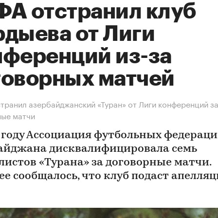
ФА отстранил клуб
рдыева от Лиги
нференций из-за
говорных матчей
транил азербайджанский «Туран» от Лиги конференций з
ные матчи
9 году Ассоциация футбольных федерац
айджана дисквалифицировала семь
листов «Турана» за договорные матчи.
ее сообщалось, что клуб подаст апелляц