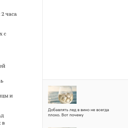
 2 часа
х с
щей
вь
ицы и
Добавлять лед в вино не всегда
плохо. Вот почему
ад
 в