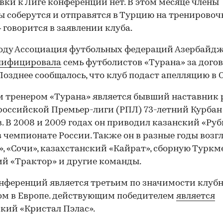
вки к Лиге конференций нет. В этом месяце члены
 соберутся и отправятся в Турцию на тренирово
— говорится в заявлении клуба.
году Ассоциация футбольных федераций Азербайд
лифицировала
семь футболистов «Турана» за дого
Позднее сообщалось, что клуб подаст апелляцию в 
 тренером «Турана» является бывший наставник 
российской Премьер-лиги (РПЛ) 73-летний Курбан
00:00
/
00:00
. В 2008 и 2009 годах он приводил казанский «Руб
в чемпионате России. Также он в разные годы возг
», «Сочи», казахстанский «Кайрат», сборную Туркм
й «Трактор» и другие команды.
нференций является третьим по значимости клуб
м в Европе. действующим победителем
является
кий «Кристал Пэлас».