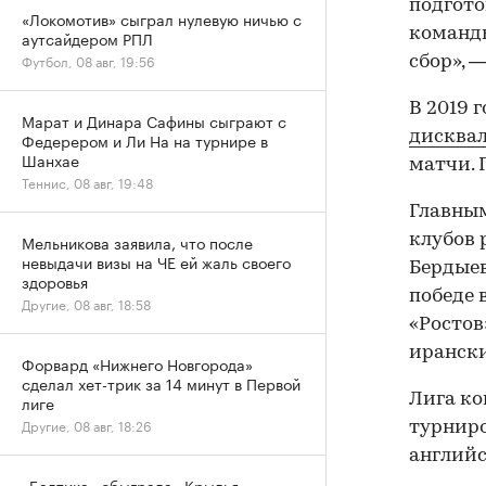
подгото
«Локомотив» сыграл нулевую ничью с
команды
аутсайдером РПЛ
Футбол, 08 авг, 19:56
сбор», 
В 2019 
Марат и Динара Сафины сыграют с
дисква
Федерером и Ли На на турнире в
Шанхае
матчи. 
Теннис, 08 авг, 19:48
Главным
клубов 
Мельникова заявила, что после
невыдачи визы на ЧЕ ей жаль своего
Бердыев
здоровья
победе 
Другие, 08 авг, 18:58
«Ростов
ирански
Форвард «Нижнего Новгорода»
сделал хет-трик за 14 минут в Первой
Лига ко
лиге
Другие, 08 авг, 18:26
турниро
английс
«Балтика» обыграла «Крылья