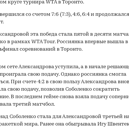
ом круге турнира WTA в Торонто.
ершился со счетом 7:6 (7:3), 4:6, 6:4 и продолжался
т.
ксандровой эта победа стала пятой в десяти матча
ко в рамках WTA Tour. Россиянка впервые вышла в
ьфинал соревнований в Торонто.
ом сете Александрова уступила, а в начале решаю
проиграла свою подачу. Однако россиянка смогла
ься. При счете 4:2 в свою пользу Александрова вно
ла свою подачу, позволив Соболенко сократить
ние. В последнем гейме снова взяла подачу соперн
вала третий матчбол.
над Соболенко стала для Александровой третьей н
ракеткой мира. Ранее она обыгрывала Игу Швентек