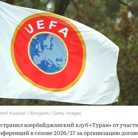
stof Koepsel / Bongarts / Getty Images
странил азербайджанский клуб «Туран» от участи
нференций в сезоне 2026/27 за организацию дого