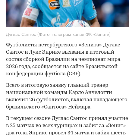
Дуглас Сантос
(Фото: телеграм-канал ФК «Зенит»)
Футболисты петербургского «Зенита» Дуглас
Сантос и Луис Энрике вызваны в итоговый
состав сборной Бразилии на чемпионат мира
2026 года,
сообщается
на сайте Бразильской
конфедерации футбола (CBF).
Всего в итоговую заявку главный тренер
национальной команды Карло Анчелотти
включил 26 футболистов, включая нападающего
бразильского «Сантоса» Неймара.
В текущем сезоне Дуглас Сантос принял участие
в 25 матчах во всех турнирах и забил за «Зенит»
два гола. Энрике провел 34 матча и забил шесть