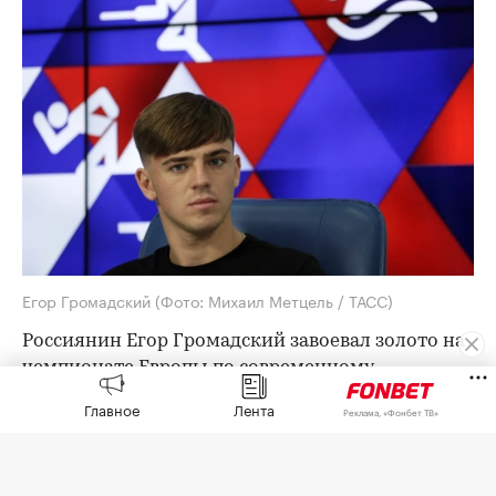
Егор Громадский
(Фото: Михаил Метцель / ТАСС)
Россиянин Егор Громадский завоевал золото на
чемпионате Европы по современному
пятиборью, который проходит в Стамбуле.
Главное
Лента
Реклама, «Фонбет ТВ»
Итоговый результат 26-летнего россиянина
составил 1606 баллов. Второе место занял венгр
Ботонд Тамаш (1599), третьим стал итальянец