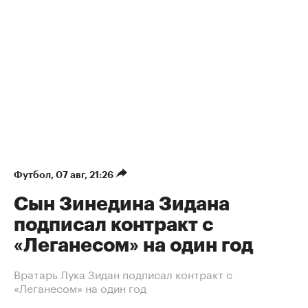
Футбол
⁠,
07 авг, 21:26
Сын Зинедина Зидана
подписал контракт с
«Леганесом» на один год
Вратарь Лука Зидан подписал контракт с
«Леганесом» на один год