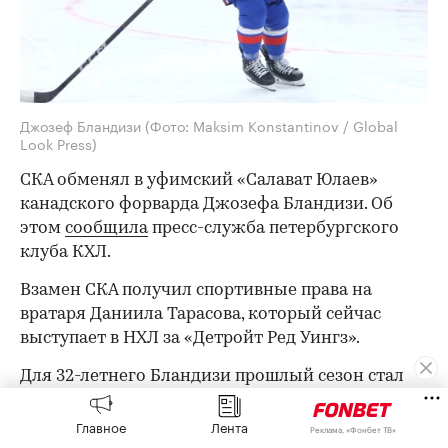
Джозеф Бландизи
(Фото: Maksim Konstantinov / Global
Look Press)
СКА обменял в уфимский «Салават Юлаев»
канадского форварда Джозефа Бландизи. Об
этом
сообщила
пресс-служба петербургского
клуба КХЛ.
Взамен СКА получил спортивные права на
вратаря Даниила Тарасова, который сейчас
выступает в НХЛ за «Детройт Ред Уингз».
Для 32-летнего Бландизи прошлый сезон стал
дебютным в КХЛ. Канадец в составе СКА провел
62 встречи в регулярном чемпионате и набрал
Главное
Лента
Реклама, «Фонбет ТВ»