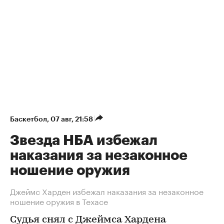
Баскетбол
⁠,
07 авг, 21:58
Звезда НБА избежал
наказания за незаконное
ношение оружия
Джеймс Харден избежал наказания за незаконное
ношение оружия в Техасе
Судья снял с Джеймса Хардена