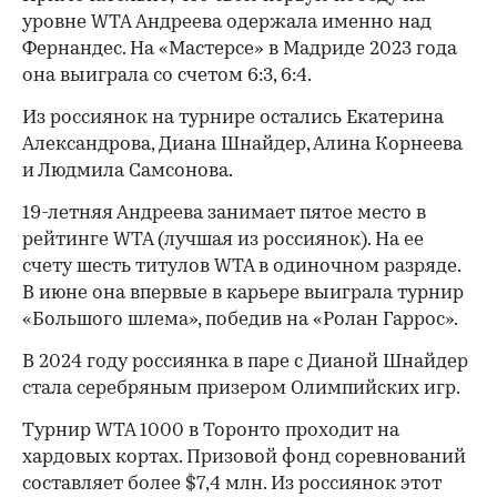
уровне WTA Андреева одержала именно над
Фернандес. На «Мастерсе» в Мадриде 2023 года
она выиграла со счетом 6:3, 6:4.
Из россиянок на турнире остались Екатерина
Александрова, Диана Шнайдер, Алина Корнеева
и Людмила Самсонова.
00:00
/
00:00
19-летняя Андреева занимает пятое место в
рейтинге WTA (лучшая из россиянок). На ее
счету шесть титулов WTA в одиночном разряде.
В июне она впервые в карьере выиграла турнир
«Большого шлема», победив на «Ролан Гаррос».
В 2024 году россиянка в паре с Дианой Шнайдер
стала серебряным призером Олимпийских игр.
Турнир WTA 1000 в Торонто проходит на
хардовых кортах. Призовой фонд соревнований
составляет более $7,4 млн. Из россиянок этот