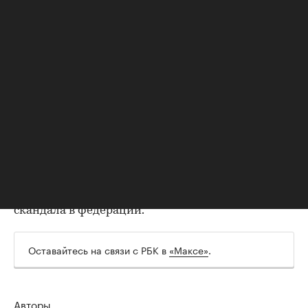
Telegraph представителя ФИФА.
Инфантино в 2000 году перешел на работу
УЕФА. Сначала он работал в юридическом
отделе, в 2004 году возглавил департамент по
правовым вопросам и лицензированию клубов.
В 2007 году стал заместителем генерального
секретаря, а в 2009-м — генеральным
секретарем УЕФА.
Президентом ФИФА он был избран в 2016 году.
Он сменил на этом посту Йозефа Блаттера,
который ушел в отставку после коррупционного
скандала в федерации.
Оставайтесь на связи с РБК в
«Максе»
.
Авторы