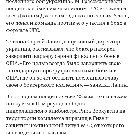
последнего боя украинца СМИ рассматривали
поединок с бывшим чемпионом UFC в тяжелом
00:00
/
00:00
весе Джоном Джонсом. Однако, по словам Усика,
его жена и команда против его участия в боях в
формате UFC.
27 июня Сергей Лапин, спортивный директор
украинца,
рассказывал,
что боксер намерен
завершить карьеру серией финальных боев в
США. «Его целью всегда было завершить свою
легендарную карьеру финальными боями в
США, где он хочет оставить последнюю главу
своего боксерского наследия», — заявлял Лапин.
В последнем поединке Усик 23 мая техническим
нокаутом в 11-м раунде победил
нидерландского кикбоксера Рика Верхувена на
территории комплекса пирамид в Гизе и
защитил чемпионский титул WBC, от которого
впоследствии отказался.