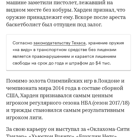
машине заметили пистолет, лежавший на
видном месте без кобуры. Харден признал, что
оружие принадлежит ему. Вскоре после ареста
баскетболист был отпущен под залог.
Согласно
законодательству Техаса
, хранение оружия
00:00
/
00:00
«на виду» в транспортном средстве без лицензии
является правонарушением и карается лишением
свободы на срок до года и штрафом до $4 тыс.
Помимо золота Олимпийских игр в Лондоне и
чемпионата мира 2014 года в составе сборной
США, Харден признавался самым ценным
игроком регулярного сезона НБА (сезон 2017/18)
и трижды становился самым результативным
игроком лиги.
За свою карьеру он выступал за «Оклахома-Сити
Тандер», «Хьюстон Рокетс», «Бруклин Нетс»,