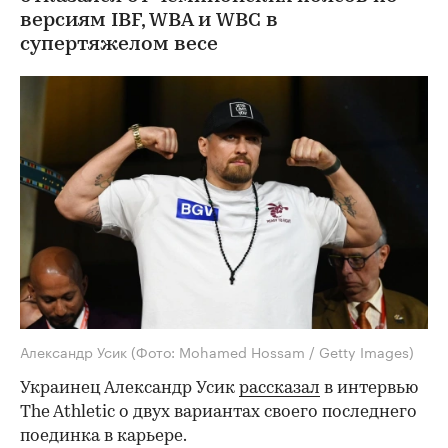
версиям IBF, WBA и WBC в
супертяжелом весе
Александр Усик
(Фото: Mohamed Hossam / Getty Images)
Украинец Александр Усик
рассказал
в интервью
The Athletic о двух вариантах своего последнего
поединка в карьере.