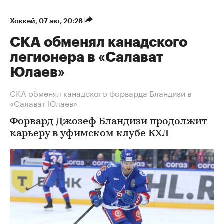
Хоккей
⁠,
07 авг, 20:28
СКА обменял канадского
легионера в «Салават
Юлаев»
СКА обменял канадского форварда Бландизи в
«Салават Юлаев»
Форвард Джозеф Бландизи продолжит
карьеру в уфимском клубе КХЛ