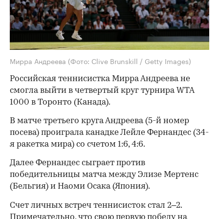
Мирра Андреева
(Фото: Clive Brunskill / Getty Images)
Российская теннисистка Мирра Андреева не
смогла выйти в четвертый круг турнира WTA
1000 в Торонто (Канада).
В матче третьего круга Андреева (5-й номер
посева) проиграла канадке Лейле Фернандес (34-
я ракетка мира) со счетом 1:6, 4:6.
Далее Фернандес сыграет против
победительницы матча между Элизе Мертенс
(Бельгия) и Наоми Осака (Япония).
Счет личных встреч теннисисток стал 2–2.
Примечательно, что свою первую победу на