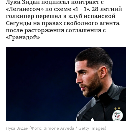
Лука Зидан подписал контракт с
«Леганесом» по схеме «1 + 1». 28-летний
голкипер перешел в клуб испанской
Сегунды на правах свободного агента
после расторжения соглашения с
«Гранадой»
Лука Зидан
(Фото: Simone Arveda / Getty Images)