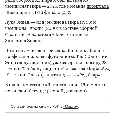
ради сборной Алжира и был вызван на
чемпионат мира — 2026, где команда
проиграла
Швейцарии в 1/16 финала (0:2).
00:00
/
00:00
Лука Зидан — сын чемпиона мира (1998) и
чемпиона Европы (2000) в составе сборной
Франции, обладателя «Золотого мяча»
Зинедина Зидана.
Помимо Луки, еще три сына Зинедина Зидана —
профессиональные футболисты. Так, 30-летний
Энцо (полузащитник) уже
завершил
карьеру, 23-
летний Тео (полузащитник) играет за «Кордобу»,
19-летний Эльяс (защитник) — за «Ред Стар».
В прошлом сезоне «Леганес» занял 16-е место в
испанской Сегунде (второй дивизион).
Оставайтесь на связи с РБК в
«Максе»
.