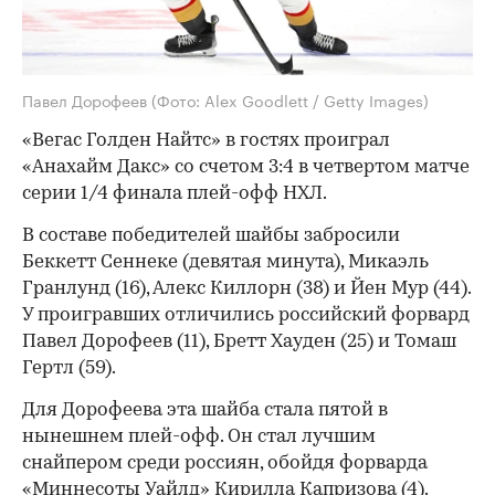
Павел Дорофеев
(Фото: Alex Goodlett / Getty Images)
«Вегас Голден Найтс» в гостях проиграл
«Анахайм Дакс» со счетом 3:4 в четвертом матче
серии 1/4 финала плей-офф НХЛ.
В составе победителей шайбы забросили
Беккетт Сеннеке (девятая минута), Микаэль
Гранлунд (16), Алекс Киллорн (38) и Йен Мур (44).
У проигравших отличились российский форвард
Павел Дорофеев (11), Бретт Хауден (25) и Томаш
Гертл (59).
Для Дорофеева эта шайба стала пятой в
нынешнем плей-офф. Он стал лучшим
снайпером среди россиян, обойдя форварда
«Миннесоты Уайлд» Кирилла Капризова (4).