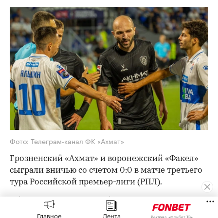
Фото: Телеграм-канал ФК «Ахмат»
Грозненский «Ахмат» и воронежский «Факел»
сыграли вничью со счетом 0:0 в матче третьего
тура Российской премьер-лиги (РПЛ).
Обе команды еще не побеждали в новом сезоне
РПЛ. Ранее воронежская команда проиграла
Главное
Лента
Реклама, «Фонбет ТВ»