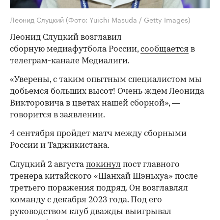
Леонид Слуцкий
(Фото: Yuichi Masuda / Getty Images)
Леонид Слуцкий возглавил
сборную медиафутбола России,
сообщается
в
телеграм-канале Медиалиги.
«Уверены, с таким опытным специалистом мы
добьемся больших высот! Очень ждем Леонида
Викторовича в цветах нашей сборной», —
говорится в заявлении.
4 сентября пройдет матч между сборными
России и Таджикистана.
Слуцкий 2 августа
покинул
пост главного
тренера китайского «Шанхай Шэньхуа» после
третьего поражения подряд. Он возглавлял
команду с декабря 2023 года. Под его
руководством клуб дважды выигрывал