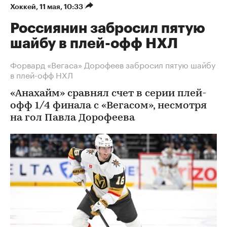
Хоккей
⁠,
11 мая, 10:33
Россиянин забросил пятую
шайбу в плей-офф НХЛ
Форвард «Вегаса» Дорофеев забросил пятую шайбу
в плей-офф НХЛ
«Анахайм» сравнял счет в серии плей-
офф 1/4 финала с «Вегасом», несмотря
на гол Павла Дорофеева