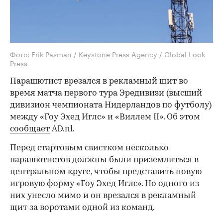
Фото: Erik Pasman / Keystone Press Agency / Global Look
Press
Парашютист врезался в рекламный щит во
время матча первого тура Эредивизи (высший
дивизион чемпионата Нидерландов по футболу)
между «Гоу Эхед Иглс» и «Виллем II». Об этом
сообщает
AD.nl.
Перед стартовым свистком несколько
парашютистов должны были приземлиться в
центральном круге, чтобы представить новую
игровую форму «Гоу Эхед Иглс». Но одного из
них унесло мимо и он врезался в рекламный
щит за воротами одной из команд.