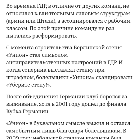
Во времена ГДР, в отличие от других команд, не
относился к влиятельным силовым структурам
(армии или Штази), а ассоциировался с рабочим
классом. По этой причине команду не раз
пытались расформировать.
С момента строительства Берлинской стены
«Унион» стал символом
антиправительственных настроений в ГДР. И
когда соперник выставлял стенку при
штрафном, болельщики «Униона» скандировали
«Уберите стену!».
После объединения Германии клуб боролся за
выживание, хотя в 2001 году дошел до финала
Кубка Германии.
«Унион» в буквальном смысле выжил и остался
самобытным лишь благодаря болельщикам. В
2009 году небольшой стадион команды был