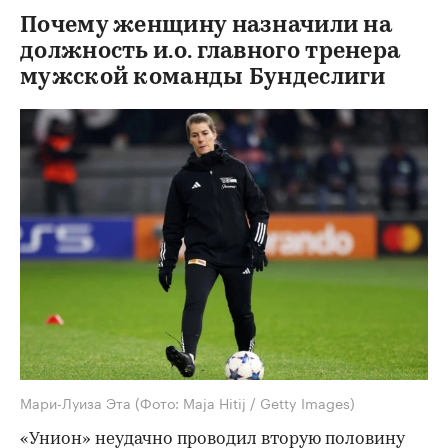
Почему женщину назначили на
должность и.о. главного тренера
00:00
/
00:00
мужской команды Бундеслиги
Мари-Луиза Эта
(Фото: Maja Hitij / Getty Images)
«Унион» неудачно проводил вторую половину