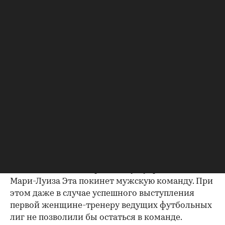
Среди них был агент Майк Бартнел.
Она дебютировал на новом посту 18 апреля. В
первых матчах под руководством Эты «Унион»
проиграл дома «Вольфсбургу» и в гостях
«Лейпцигу», а следом сыграл дома вничью с
«Кёльном».
Мари-Луиза Эта 10 мая вновь вписала себя в
историю — первой среди женщин победила в
матче топ-10 футбольных мужских лиг в
качестве главного тренера. В гостях был
обыгран «Майнц» (3:1).
В нынешнем сезоне «Униону» осталось провести
один матч — дома против «Аугсубрга». После
Мари-Луиза Эта покинет мужскую команду. При
этом даже в случае успешного выступления
первой женщине-тренеру ведущих футбольных
лиг не позволили бы остаться в команде.