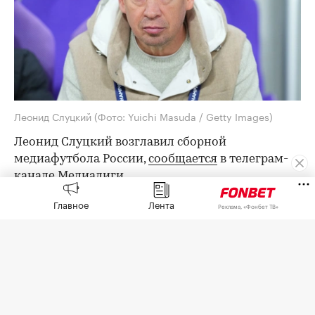
Леонид Слуцкий
(Фото: Yuichi Masuda / Getty Images)
Леонид Слуцкий возглавил сборной
медиафутбола России,
сообщается
в телеграм-
канале Медиалиги.
«Уверены, с таким опытным специалистом мы
Главное
Лента
Реклама, «Фонбет ТВ»
добьемся больших высот! Очень ждем Леонида
Викторовича в цветах нашей сборной», —
говорится в заявлении.
4 сентября пройдет матч между сборными
России и Таджикистана.