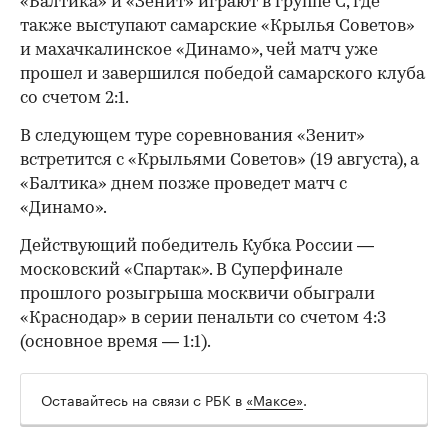
«Балтика» и «Зенит» играют в группе C, где
также выступают самарские «Крылья Советов»
00:00
/
00:00
и махачкалинское «Динамо», чей матч уже
прошел и завершился победой самарского клуба
со счетом 2:1.
В следующем туре соревнования «Зенит»
встретится с «Крыльями Советов» (19 августа), а
«Балтика» днем позже проведет матч с
«Динамо».
Действующий победитель Кубка России —
московский «Спартак». В Суперфинале
прошлого розыгрыша москвичи обыграли
«Краснодар» в серии пенальти со счетом 4:3
(основное время — 1:1).
Оставайтесь на связи с РБК в
«Максе»
.