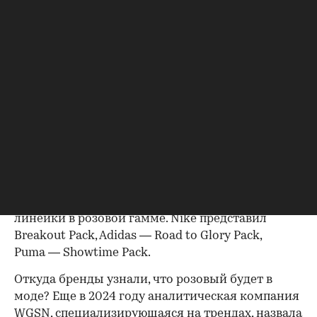
розничные сети, но этого не произошло.
«Обычно розничные сети говорят: «Погодите-
ка, вы все делаете обувь одного цвета». Но мы
ничего такого не слышали. И нам должно быть
стыдно: думаю, это никому не понравилось», —
признался Гульден.
На ЧМ-2026 практически все футболисты
выходили на поле в розовых бутсах. Обычно на
крупных турнирах производители стараются
выделиться уникальными дизайнами, но в этом
году ведущие бренды синхронно выпустили
линейки в розовой гамме. Nike представил
Breakout Pack, Adidas — Road to Glory Pack,
Puma — Showtime Pack.
Откуда бренды узнали, что розовый будет в
моде? Еще в 2024 году аналитическая компания
WGSN, специализирующаяся на трендах, назвала