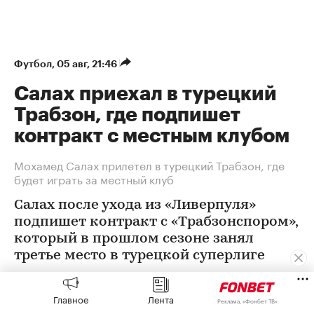
Футбол
⁠,
05 авг, 21:46
Салах приехал в турецкий
Трабзон, где подпишет
контракт с местным клубом
Мохамед Салах прилетел в турецкий Трабзон, где
будет играть за местный клуб
Салах после ухода из «Ливерпуля»
подпишет контракт с «Трабзонспором»,
который в прошлом сезоне занял
третье место в турецкой суперлиге
Главное
Лента
Реклама, «Фонбет ТВ»