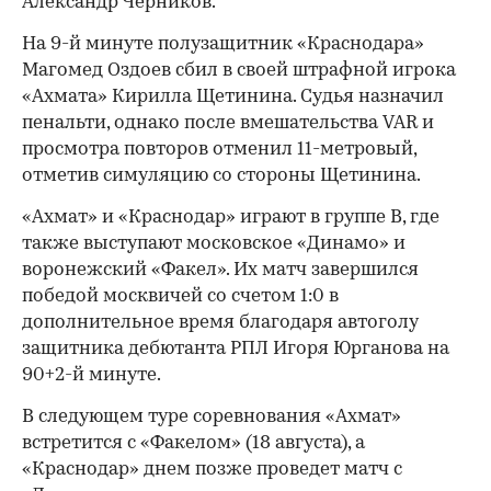
Александр Черников.
00:00
/
00:00
На 9-й минуте полузащитник «Краснодара»
Магомед Оздоев сбил в своей штрафной игрока
«Ахмата» Кирилла Щетинина. Судья назначил
пенальти, однако после вмешательства VAR и
просмотра повторов отменил 11-метровый,
отметив симуляцию со стороны Щетинина.
«Ахмат» и «Краснодар» играют в группе B, где
также выступают московское «Динамо» и
воронежский «Факел». Их матч завершился
победой москвичей со счетом 1:0 в
дополнительное время благодаря автоголу
защитника дебютанта РПЛ Игоря Юрганова на
90+2-й минуте.
В следующем туре соревнования «Ахмат»
встретится с «Факелом» (18 августа), а
«Краснодар» днем позже проведет матч с