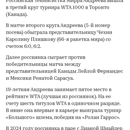
Российская теннисистка Мирра Андреева вышла
в третий круг турнира WTA 1000 в Торонто
(Канада).
В матче второго круга Андреева (5-й номер
посева) обыграла представительницу Чехии
Каролину Плишкову (66-я ракетка мира) со
счетом 6:0, 6:2.
Далее россиянка сыграет против
победительницы матча между
представительницей Канады Лейлой Фернандес
и Мексики Ренатой Сарасуа.
19-летняя Андреева занимает пятое место в
рейтинге WTA (лучшая из россиянок). На ее
счету шесть титулов WTA в одиночном разряде.
В июне она впервые в карьере выиграла турнир
«Большого» шлема, победив на «Ролан Гаррос».
В 2024 году россиянка в паре с Дианой Шнайдер