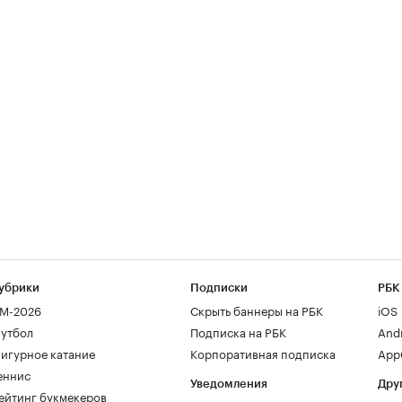
убрики
Подписки
РБК
М-2026
Скрыть баннеры на РБК
iOS
утбол
Подписка на РБК
And
игурное катание
Корпоративная подписка
AppG
еннис
Уведомления
Дру
ейтинг букмекеров