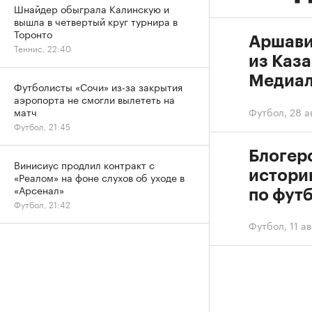
Шнайдер обыграла Калинскую и
вышла в четвертый круг турнира в
Торонто
Аршави
Теннис, 22:40
из Каза
Медиал
Футболисты «Сочи» из-за закрытия
аэропорта не смогли вылететь на
Футбол
,
28 а
матч
Футбол, 21:45
Блогер
Винисиус продлил контракт с
истори
«Реалом» на фоне слухов об уходе в
«Арсенал»
по фут
Футбол, 21:42
Футбол
,
11 а