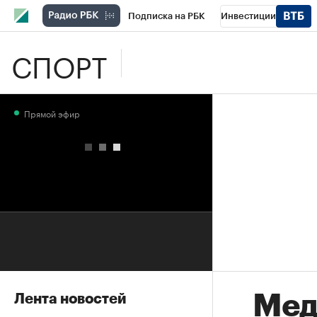
Подписка на РБК
Инвестиции
СПОРТ
Школа управления РБК
РБК Образова
РБК Бизнес-среда
Дискуссионный клу
Прямой эфир
Конференции СПб
Спецпроекты
П
Рынок наличной валюты
Мед
Лента новостей