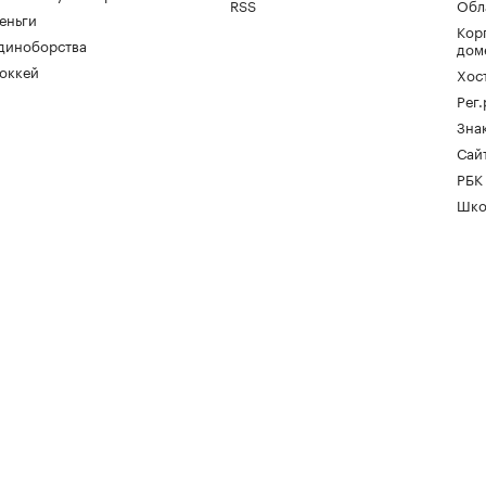
RSS
Обл
еньги
Кор
диноборства
дом
оккей
Хос
Рег
Зна
Сайт
РБК
Шко