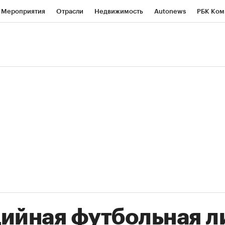
Мероприятия
Отрасли
Недвижимость
Autonews
РБК Ком
ние
РБК Курсы
РБК Life
Тренды
Визионеры
Национальн
б
Исследования
Кредитные рейтинги
Франшизы
Газета
роверка контрагентов
Политика
Экономика
Бизнес
Техно
ийная футбольная л