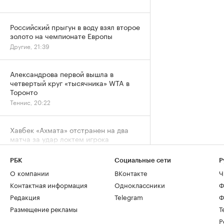
Российский прыгун в воду взял второе
золото на чемпионате Европы
Другие, 21:39
Александрова первой вышла в
четвертый круг «тысячника» WTA в
Торонто
Теннис, 20:22
Хавбек «Ахмата» отстранен на два
матча за удар локтем игрока
«Спартака»
Футбол, 19:39
РБК
Социальные сети
Р
О компании
ВКонтакте
Ч
Контактная информация
Одноклассники
Ф
Клюшку Овечкина продали на
аукционе за ₽940 тыс.
Редакция
Telegram
Ф
Хоккей, 19:11
Размещение рекламы
Т
Р