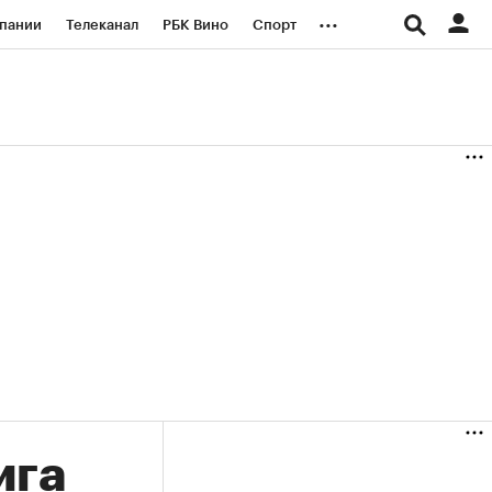
...
пании
Телеканал
РБК Вино
Спорт
ые проекты
Город
Стиль
Крипто
Спецпроекты СПб
логии и медиа
Финансы
ига