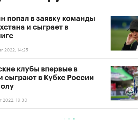
н попал в заявку команды
хстана и сыграет в
иге
вг 2022, 14:25
ские клубы впервые в
и сыграют в Кубке России
болу
вг 2022, 19:30