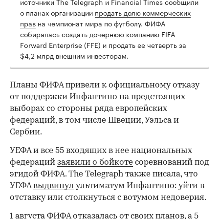
источники The Telegraph и Financial Times сообщили
о планах организации
продать долю коммерческих
прав
на чемпионат мира по футболу. ФИФА
собиралась создать дочернюю компанию FIFA
Forward Enterprise (FFE) и продать ее четверть за
$4,2 млрд внешним инвесторам.
Планы ФИФА привели к официальному отказу
от поддержки Инфантино на предстоящих
выборах со стороны ряда европейских
федераций, в том числе Швеции, Уэльса и
Сербии.
УЕФА и все 55 входящих в нее национальных
федераций
заявили о бойкоте
соревнований под
эгидой ФИФА. The Telegraph также писала, что
УЕФА
выдвинул
ультиматум Инфантино: уйти в
отставку или столкнуться с вотумом недоверия.
1 августа ФИФА
отказалась
от своих планов, а 5