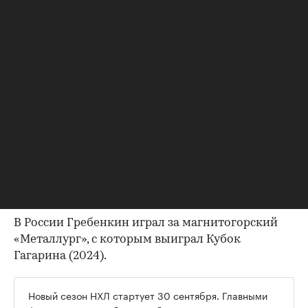
подписал новый контракт с «Филадельфией
Флайерз». Об этом
сообщается
на сайте НХЛ.
Срок соглашения 23-летнего нападающего
составил два года, его зарплата — $1,1 млн за
сезон.
В 2024 году Гребенкин подписал трехлетний
контракт с «Торонто Мейпл Лифс», но в 2025-м
был
обменян
в «Филадельфию», где набрал 14
(4+10) очков в 55 матчах. Из-за травмы он
пропустил концовку регулярного чемпионата и
плей-офф.
В России Гребенкин играл за магнитогорский
«Металлург», с которым выиграл Кубок
Гагарина (2024).
Новый сезон НХЛ стартует 30 сентября. Главными