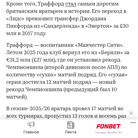
Кроме того, Траффорд
стал
самым дорогим
британским вратарем в истории. Его переход в
«Лидс» превзошел трансфер Джордана
Пикфорда из «Сандерленда» в «Эвертон» за £30
млн в 2017 году.
Траффорд — воспитанник «Манчестер Сити».
Летом 2025 года клуб вернул его из «Бернли» за
€31,2 млн (£27 млн), где он установил рекорд
00:00
/
00:00
Чемпионшипа (второй дивизион после АПЛ) по
количеству «сухих» матчей подряд. Его «сухая»
серия достигла 12 матчей подряд — новый
рекорд Чемпионшипа (предыдущий был 10
матчей).
В сезоне-2025/26 вратарь провел 17 матчей во
всех турнирах, пропустил 13 голов и восемь раз
отыграл на ноль.
Главное
Лента
Реклама, «Фонбет ТВ»