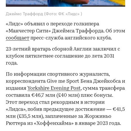
Джеймс Траффорд
(Фото: ФК «Лидс» )
«Лидс» объявил о переходе голкипера
«Манчестер Сити» Джеймса Траффорда. Об этом
сообщает
пресс-служба английского клуба.
23-летний вратарь сборной Англии заключил с
клубом пятилетнее соглашение до лета 2031
года.
По информации спортивного журналиста,
корреспондента Give me Sport Бена Джейкобса и
издания
Yorkshire Evening Post
, сумма трансфера
составила €46,7 млн (£40 млн) плюс бонусы.
Этот переход стал рекордным в истории
«Лидса», побив предыдущее достижение — €41,5
млн (£35,5 млн), заплаченные за Жоржиньо
Рюттера из «Хоффенхайма» в январе 2023 года.