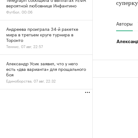
суперку
вероятной любовнице Инфантино
Футбол, 00:06
Авторы
Андреева проиграла 34-й ракетке
мира в третьем круге турнира в
Торонто
Алексан
Теннис, 07 авг, 22:57
Александр Усик заявил, что у него
есть «два варианта» для прощального
боя
Единоборства, 07 авг, 22:32