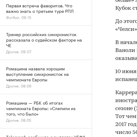
белые» 
Первая встреча фаворитов. Что
Кубок с
важно знать о третьем туре РПЛ
Футбол, 09:15
До этог
«Челси»
Тренер российских синхронисток
рассказала о судейском факторе на
В начал
ЧЕ
Ваноли 
Другие, 09:07
оказыва
Ромашина назвала хорошим
10 июня
выступление синхронисток на
чемпионате Европы
испанец
Другие, 08:06
Каррера
иностра
Ромашина — РБК об итогах
чемпионата Европы: «Слепили из
сезоне 
того, что было»
Тот чем
Другие, 08:05
2017 го
число 5
Telegraph сообщила о выплатах УЕФА