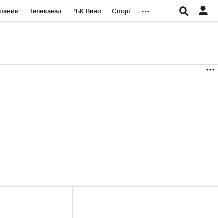
...
пании
Телеканал
РБК Вино
Спорт
ые проекты
Город
Стиль
Крипто
Спецпроекты СПб
логии и медиа
Финансы
(+38,49%)
(+31,12%)
«Русагро» ₽120
Купить
Купить
27.07.27
прогноз ПСБ к 26.07.27