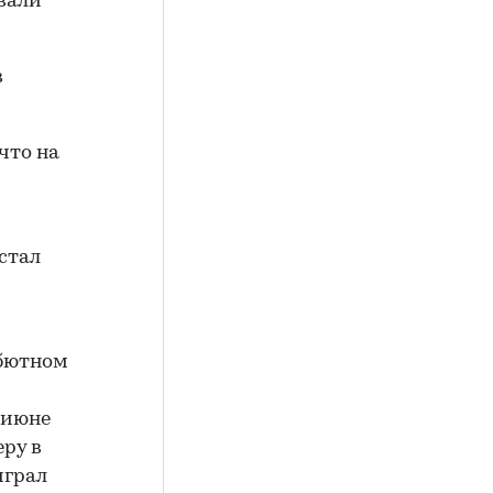
евали
в
 что на
стал
ебютном
 июне
ру в
играл