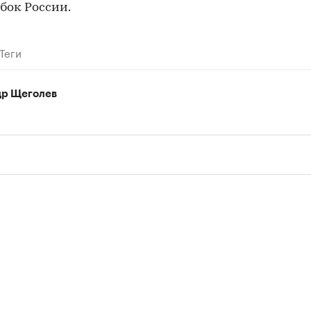
бок России.
Теги
др Щеголев