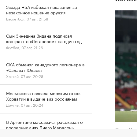
Звезда НБА избежал наказания за
незаконное ношение оружия
Баскетбол, 07 авг, 21:58
Сын Зинедина Зидана подписал
контракт с «Леганесом» на один год
Футбол, 07 авг, 21:26
СКА обменял канадского легионера в
«Салават Юлаев»
Хоккей, 07 авг, 20:28
Мельникова назвала мерзким отказ
Хорватии в выдаче виз россиянам
Другие, 07 авг, 20:24
В Аргентине массажист рассказал о
последних днях Диего Марадоны
Фото: Mys
Футбол, 07 авг, 20:09