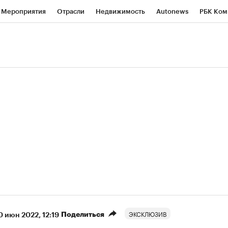
Мероприятия
Отрасли
Недвижимость
Autonews
РБК Ком
ние
РБК Курсы
РБК Life
Тренды
Визионеры
Национальн
б
Исследования
Кредитные рейтинги
Франшизы
Газета
роверка контрагентов
Политика
Экономика
Бизнес
Техно
(+9,38%)
«Северсталь» ₽700
НОВАТЭК ₽1 400
Купить
прогноз КИТ Финанс к 20.07.27
прогноз SberCIB к 
ЭКСКЛЮЗИВ
Поделиться
0 июн 2022, 12:19