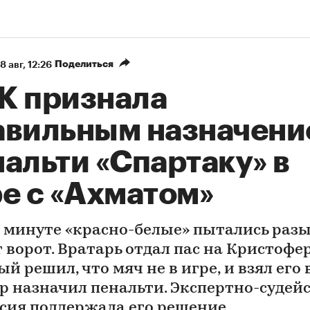
Поделиться
8 авг, 12:26
К признала
авильным назначени
альти «Спартаку» в
ре с «Ахматом»
й минуте «красно-белые» пытались раз
 ворот. Вратарь отдал пас на Кристофер
й решил, что мяч не в игре, и взял его 
р назначил пенальти. Экспертно-судей
сия поддержала его решение