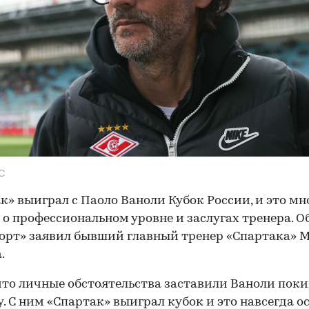
С
к» выиграл с Паоло Ваноли Кубок России, и это мн
 о профессиональном уровне и заслугах тренера. О
орт» заявил бывший главный тренер «Спартака» 
.
что личные обстоятельства заставили Ваноли пок
. С ним «Спартак» выиграл кубок и это навсегда о