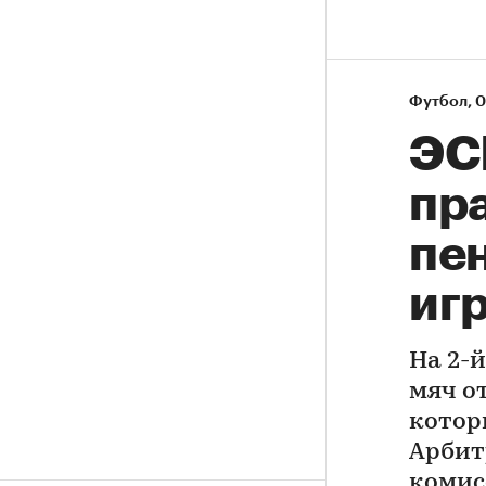
Футбол
⁠,
0
ЭС
пр
пен
иг
На 2-
мяч от
которы
Арбит
комис