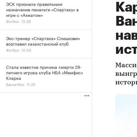
ЭСК признала правильным
Ка
назначение пенальти «Спартаку» в
игре с «Ахматом»
Ва
Футбол, 12:26
нав
Экс-тренер «Спартака» Слишкович
возглавил казахстанский клуб
ис
Футбол, 12:00
Масси
Стала известна причина смерти 29-
летнего игрока клуба НБА «Мемфис»
выигр
Кларка
истор
Баскетбол, 11:25