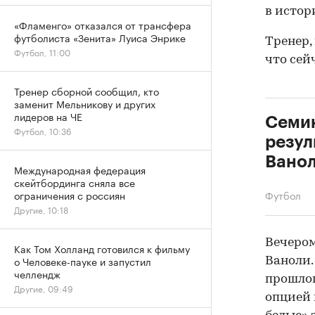
в истор
«Фламенго» отказался от трансфера
футболиста «Зенита» Луиса Энрике
Тренер,
Футбол, 11:00
что сей
Тренер сборной сообщил, кто
заменит Мельникову и других
лидеров на ЧЕ
Семин
Футбол, 10:36
резул
Вано
Международная федерация
скейтбординга сняла все
Футбол
ограничения с россиян
Другие, 10:18
Вечером
Как Том Холланд готовился к фильму
о Человеке-пауке и запустил
Ваноли.
челлендж
прошлог
Другие, 09:49
опцией 