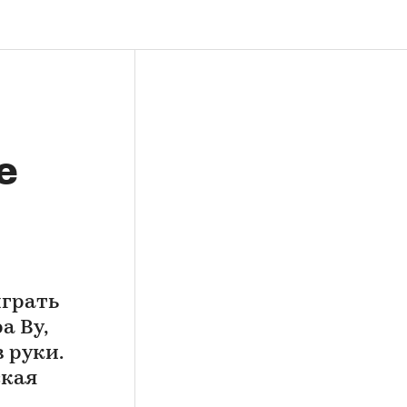
е
ыграть
а Ву,
в руки.
ская