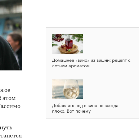
Домашнее «вино» из вишни: рецепт с
летним ароматом
огое
б этом
Добавлять лед в вино не всегда
Массимо
плохо. Вот почему
инуть
станется