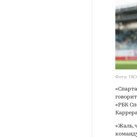
Фото: ТАС
«Спарта
говорит
«РБК Сп
Каррера
«Жаль, 
команду