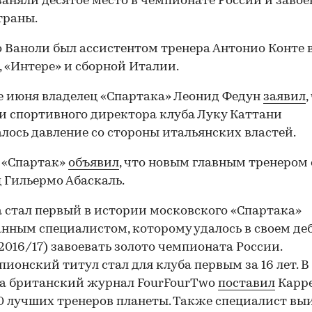
заняли десятое место в чемпионате России и заво
траны.
о Ваноли был ассистентом тренера Антонио Конте 
, «Интере» и сборной Италии.
е июня владелец «Спартака» Леонид Федун
заявил
,
и спортивного директора клуба Луку Каттани
лось давление со стороны итальянских властей.
 «Спартак»
объявил
, что новым главным тренером 
 Гильермо Абаскаль.
 стал первый в истории московского «Спартака»
нным специалистом, которому удалось в своем д
(2016/17) завоевать золото чемпионата России.
пионский титул стал для клуба первым за 16 лет. В
да британский журнал FourFourTwo
поставил
Карре
0 лучших тренеров планеты. Также специалист вы