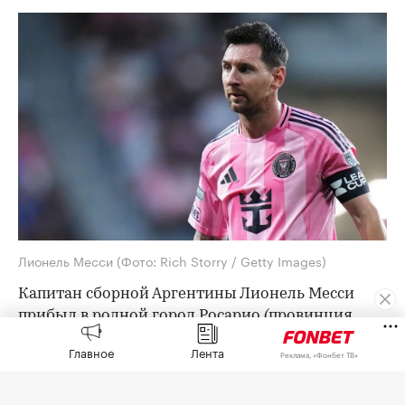
Лионель Месси
(Фото: Rich Storry / Getty Images)
Капитан сборной Аргентины Лионель Месси
прибыл в родной город Росарио (провинция
Санта-Фе) на похороны своего отца,
сообщает
Главное
Лента
Реклама, «Фонбет ТВ»
EFE.
О смерти 68-летнего Хорхе Месси стало