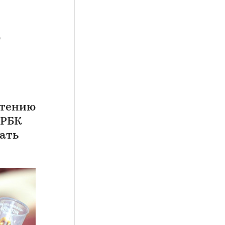
чтению
 РБК
ать