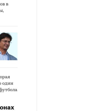
ов в
ы,
торая
то один
футбола
ионах