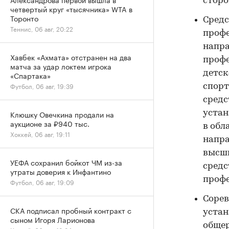
сторо
четвертый круг «тысячника» WTA в
Торонто
Средс
Теннис, 06 авг, 20:22
проф
напра
Хавбек «Ахмата» отстранен на два
профе
матча за удар локтем игрока
детск
«Спартака»
Футбол, 06 авг, 19:39
спорт
средс
устан
Клюшку Овечкина продали на
аукционе за ₽940 тыс.
в обл
Хоккей, 06 авг, 19:11
напра
высши
УЕФА сохранил бойкот ЧМ из-за
средс
утраты доверия к Инфантино
проф
Футбол, 06 авг, 19:09
Сорев
СКА подписал пробный контракт с
устан
сыном Игоря Ларионова
обще