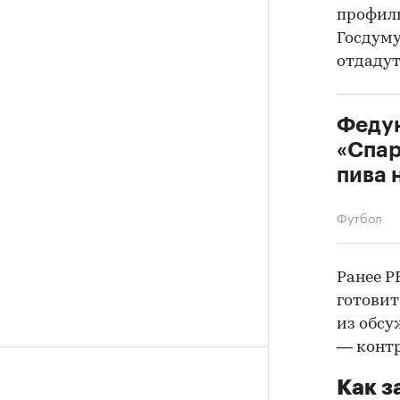
профиль
Госдуму
отдадут
Федун
«Спар
пива 
Футбол
Ранее Р
готовит
из обс
— контр
Как з