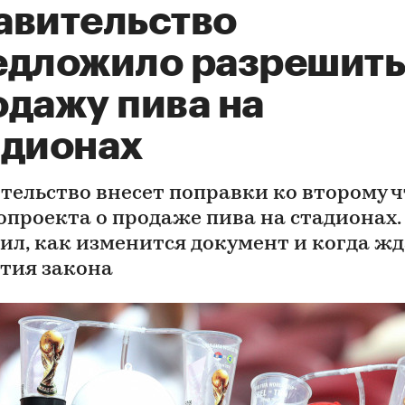
авительство
едложило разрешить
одажу пива на
адионах
тельство внесет поправки ко второму 
опроекта о продаже пива на стадионах.
ил, как изменится документ и когда жд
тия закона