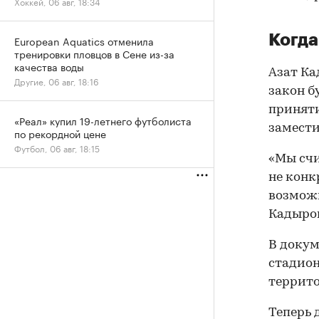
Хоккей, 06 авг, 18:34
Когда
European Aquatics отменила
тренировки пловцов в Сене из-за
качества воды
Азат Ка
Другие, 06 авг, 18:16
закон б
приняти
«Реал» купил 19-летнего футболиста
замести
по рекордной цене
Футбол, 06 авг, 18:15
«Мы счи
не конк
возможн
Кадыро
В докум
стадион
террито
Теперь 