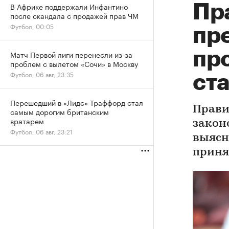
В Африке поддержали Инфантино
Пр
после скандала с продажей прав ЧМ
Футбол, 00:05
пр
пр
Матч Первой лиги перенесли из-за
проблем с вылетом «Сочи» в Москву
Футбол, 06 авг, 23:35
ст
Перешедший в «Лидс» Траффорд стал
Прави
самым дорогим британским
вратарем
закон
Футбол, 06 авг, 23:21
выясн
приня