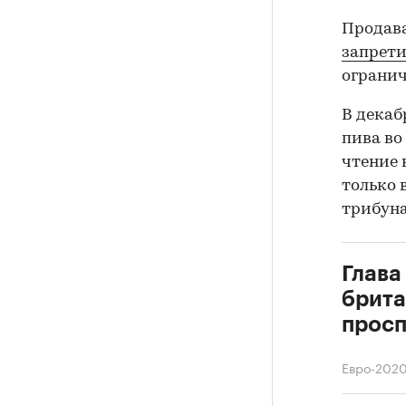
Продава
запрет
огранич
В декаб
пива во
чтение 
только 
трибуна
Глава
брита
просп
Евро-202