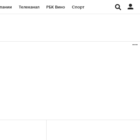
пании
Телеканал
РБК Вино
Спорт
ые проекты
Город
Стиль
Крипто
Спецпроекты СПб
Конференции СПб
ансы
Рынок наличной валюты