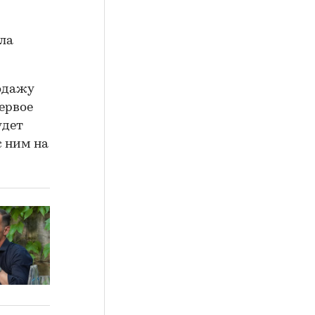
ыла
родажу
ервое
удет
с ним на