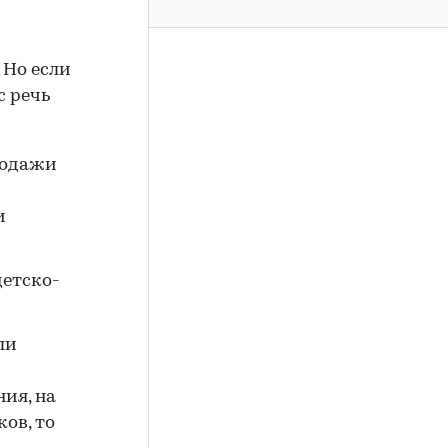
 Но если
с речь
родажи
и
детско-
ли
ия, на
ов, то