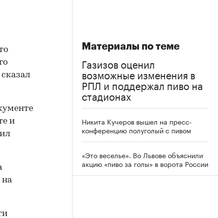
Материалы по теме
то
Газизов оценил
го
возможные изменения в
 сказал
РПЛ и поддержал пиво на
стадионах
кументе
Никита Кучеров вышел на пресс-
те и
конференцию полуголый с пивом
тил
«Это веселье». Во Львове объяснили
акцию «пиво за голы» в ворота России
а
 на
ти