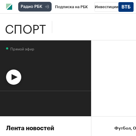
Подписка на РБК
Инвестиции
СПОРТ
Школа управления РБК
РБК Образова
РБК Бизнес-среда
Дискуссионный клу
Прямой эфир
Спецпроекты
Проверка контрагентов
Лента новостей
Футбол
⁠,
0