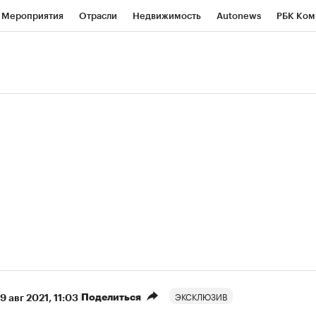
Мероприятия
Отрасли
Недвижимость
Autonews
РБК Ком
ние
РБК Курсы
РБК Life
Тренды
Визионеры
Национальн
б
Исследования
Кредитные рейтинги
Франшизы
Газета
Политика
Экономика
Бизнес
Технологии и медиа
Фин
ЭКСКЛЮЗИВ
Поделиться
9 авг 2021, 11:03