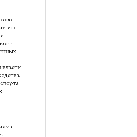
пива,
витию
 и
кого
ченных
 власти
редства
 спорта
х
иям с
.