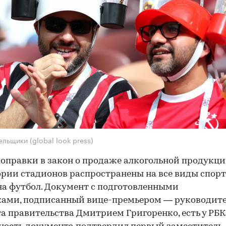
ельщики (global look press)
оправки в закон о продаже алкогольной продукци
рии стадионов распространены на все виды спорта
на футбол. Документ с подготовленными
ками, подписанный вице-премьером — руководит
а правительства Дмитрием Григоренко, есть у РБК