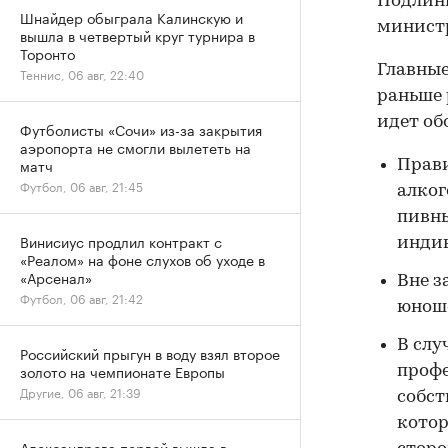
Подлинн
Шнайдер обыграла Калинскую и
министр
вышла в четвертый круг турнира в
Торонто
Главные
Теннис, 06 авг, 22:40
раньше 
идет об
Футболисты «Сочи» из-за закрытия
аэропорта не смогли вылететь на
матч
Прави
Футбол, 06 авг, 21:45
алког
пивн
Винисиус продлил контракт с
инди
«Реалом» на фоне слухов об уходе в
«Арсенал»
Вне з
Футбол, 06 авг, 21:42
юнош
В слу
Российский прыгун в воду взял второе
золото на чемпионате Европы
профе
Другие, 06 авг, 21:39
собст
котор
Александрова первой вышла в