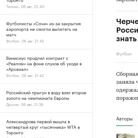
Теннис, 06 авг, 22:40
Черче
Футболисты «Сочи» из-за закрытия
аэропорта не смогли вылететь на
Росси
матч
знать
Футбол, 06 авг, 21:45
Футбол
Винисиус продлил контракт с
«Реалом» на фоне слухов об уходе в
«Арсенал»
Сборна
Футбол, 06 авг, 21:42
заняла 
одержал
Российский прыгун в воду взял второе
золото на чемпионате Европы
поражен
Другие, 06 авг, 21:39
Авторы
Александрова первой вышла в
четвертый круг «тысячника» WTA в
Торонто