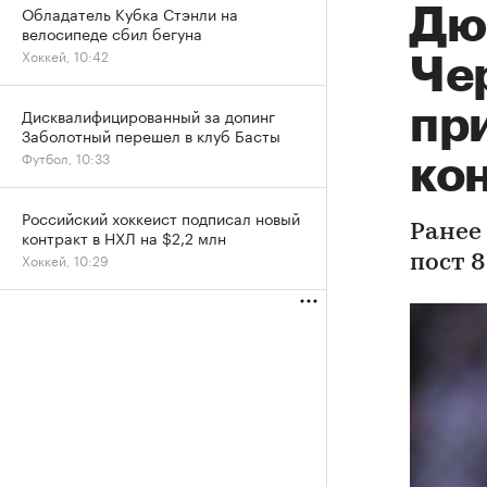
Обладатель Кубка Стэнли на
Дю
велосипеде сбил бегуна
Хоккей, 10:42
Че
пр
Дисквалифицированный за допинг
Заболотный перешел в клуб Басты
Футбол, 10:33
ко
Российский хоккеист подписал новый
Ранее
контракт в НХЛ на $2,2 млн
Хоккей, 10:29
пост 