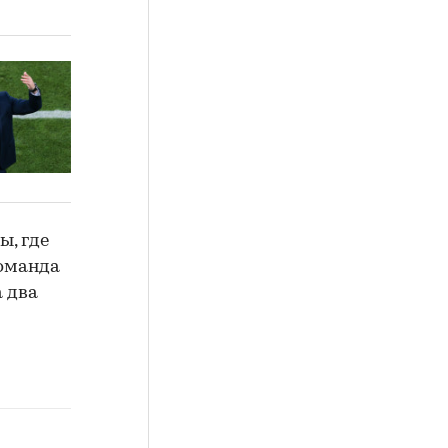
ы, где
Команда
а два