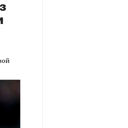
з
и
вой