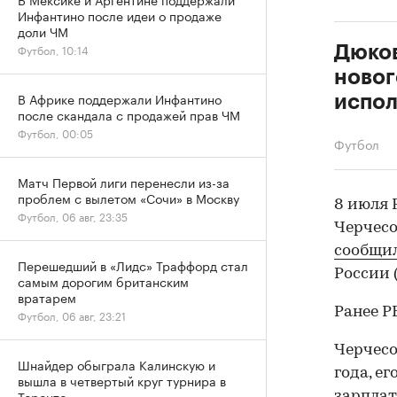
Инфантино после идеи о продаже
доли ЧМ
Футбол, 10:14
Дюков
новог
В Африке поддержали Инфантино
испо
после скандала с продажей прав ЧМ
Футбол, 00:05
Футбол
Матч Первой лиги перенесли из-за
проблем с вылетом «Сочи» в Москву
8 июля
Футбол, 06 авг, 23:35
Черчесо
сообщи
Перешедший в «Лидс» Траффорд стал
России 
самым дорогим британским
вратарем
Ранее 
Футбол, 06 авг, 23:21
Черчесо
Шнайдер обыграла Калинскую и
года, е
вышла в четвертый круг турнира в
Торонто
зарплат