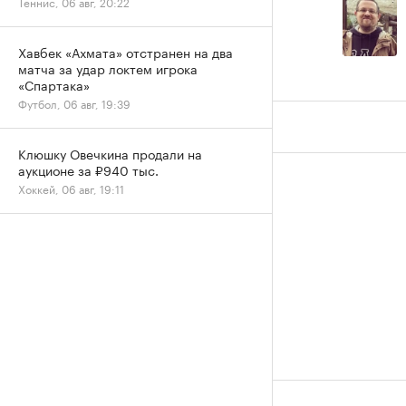
Теннис, 06 авг, 20:22
Хавбек «Ахмата» отстранен на два
матча за удар локтем игрока
«Спартака»
Футбол, 06 авг, 19:39
Клюшку Овечкина продали на
аукционе за ₽940 тыс.
Хоккей, 06 авг, 19:11