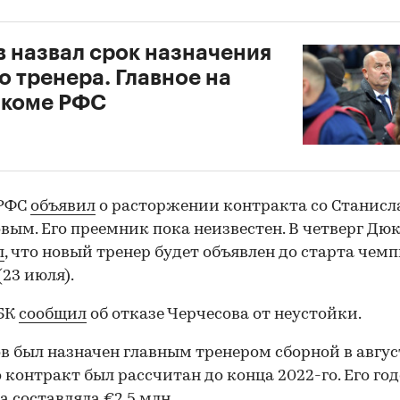
 назвал срок назначения
о тренера. Главное на
лкоме РФС
 РФС
объявил
о расторжении контракта со Станисл
вым. Его преемник пока неизвестен. В четверг Дю
л
, что новый тренер будет объявлен до старта чем
(23 июля).
РБК
сообщил
об отказе Черчесова от неустойки.
в был назначен главным тренером сборной в авгус
го контракт был рассчитан до конца 2022-го. Его го
а составляла €2,5 млн.