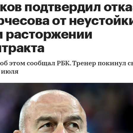
ков подтвердил отка
рчесова от неустойк
и расторжении
нтракта
 об этом сообщал РБК. Тренер покинул с
8 июля