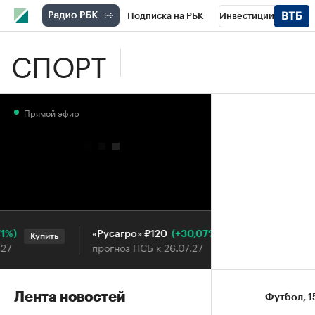
Подписка на РБК
Инвестиции
СПОРТ
Школа управления РБК
РБК Образова
РБК Бизнес-среда
Дискуссионный клу
Прямой эфир
Конференции СПб
Спецпроекты
П
Рынок наличной валюты
(+30,07%)
«Русагро» ₽120
Ozon ₽
Купить
Купить
прогноз ПСБ к 26.07.27
прогноз
Лента новостей
Футбол
⁠,
1