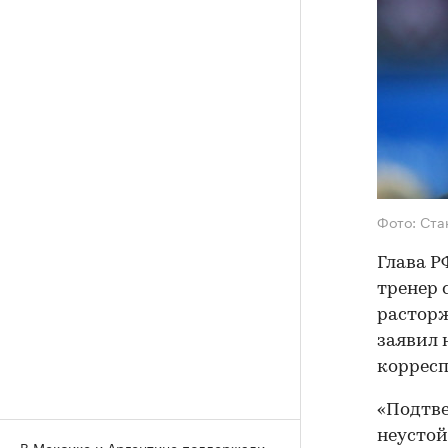
Фото: Ста
Глава Р
тренер 
расторж
заявил 
корресп
«Подтве
неустой
В Мексике и Аргентине поддержали