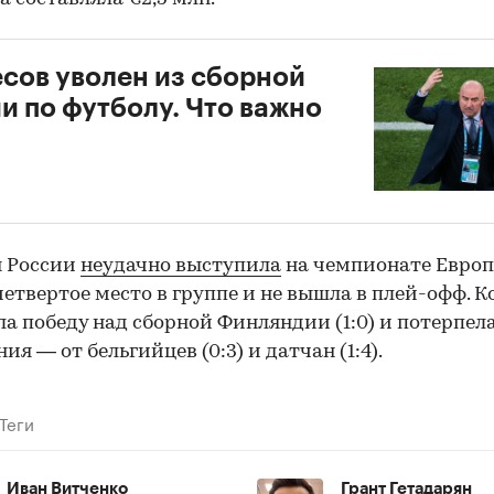
сов уволен из сборной
00:00
/
00:00
и по футболу. Что важно
я России
неудачно выступила
на чемпионате Европ
четвертое место в группе и не вышла в плей-офф. 
а победу над сборной Финляндии (1:0) и потерпел
ия — от бельгийцев (0:3) и датчан (1:4).
Теги
Иван Витченко
Грант Гетадарян