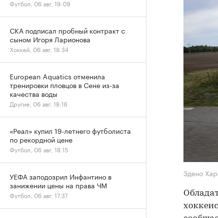
Футбол, 06 авг, 19:09
СКА подписал пробный контракт с
сыном Игоря Ларионова
Хоккей, 06 авг, 18:34
European Aquatics отменила
тренировки пловцов в Сене из-за
качества воды
Другие, 06 авг, 18:16
«Реал» купил 19-летнего футболиста
по рекордной цене
Футбол, 06 авг, 18:15
Здено Ха
УЕФА заподозрил Инфантино в
занижении цены на права ЧМ
Обладат
Футбол, 06 авг, 17:37
хоккеис