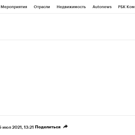
Мероприятия
Отрасли
Недвижимость
Autonews
РБК Ком
ние
РБК Курсы
РБК Life
Тренды
Визионеры
Национальн
б
Исследования
Кредитные рейтинги
Франшизы
Газета
роверка контрагентов
Политика
Экономика
Бизнес
Техно
(+87,19%)
(+30,04%)
5 450
АФК «Система» ₽12
Купить
К
 ПСБ к 29.07.27
прогноз БКС к 15.07.27
Поделиться
5 июл 2021, 13:21