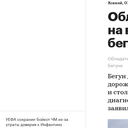
Хоккей
⁠,
0
Об
на
бе
Обладате
бегуна
Бегун
дорож
и сто
диагн
заяви
УЕФА сохранил бойкот ЧМ из-за
утраты доверия к Инфантино