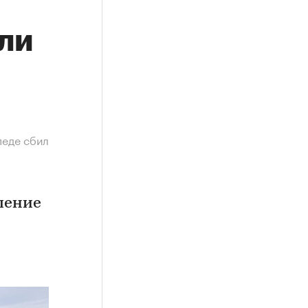
ли
педе сбил
ление