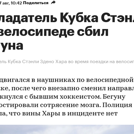
Поделиться
7 авг, 10:42
ладатель Кубка Стэн
 велосипеде сбил
гуна
ль Кубка Стэнли Здено Хара во время поездки на велоси
 двигался в наушниках по велосипедной
ке, после чего внезапно сменил направ
лкнулся с бывшим хоккеистом. Бегуну
остировали сотрясение мозга. Полиция
ла, что вины Хары в инциденте нет