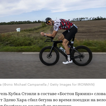
ра
(Фото: Michael Campanella / Getty Images for IRONMAN)
ель Кубка Стэнли в составе «Бостон Брюинз» слов
т Здено Хара сбил бегуна во время поездки на вело