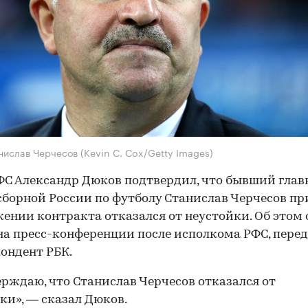
нислав Черчесов (Kevin C. Cox/Getty Images)
ФС Александр Дюков подтвердил, что бывший гла
сборной России по футболу Станислав Черчесов пр
ении контракта отказался от неустойки. Об этом 
на пресс-конференции после исполкома РФС, пере
ондент РБК.
рждаю, что Станислав Черчесов отказался от
ки», — сказал Дюков.