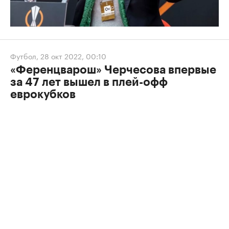
Футбол
,
28 окт 2022, 00:10
«Ференцварош» Черчесова впервые
за 47 лет вышел в плей-офф
еврокубков