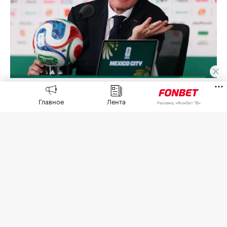
Джанни Инфантино
(Фото: Carl Recine / Getty Images)
Главное
Лента
Реклама, «Фонбет ТВ»
Африканская конфедерация футбола (CAF)
выразила поддержку попавшему под волну
критики президенту Международной
федерации футбола (ФИФА) Джанни Инфантино
из-за скандала с коммерческим проектом FIFA
Forward Enterprise (FFE),
сообщает
пресс-служба
СAF.
5 августа в Рабате (Марроко) прошло экстренное
заседание организации с участием Инфантино,
генерального секретаря организации Маттиаса