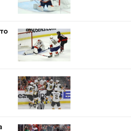
сто
а