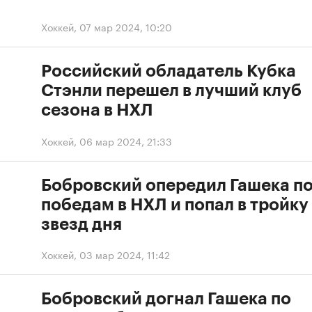
Хоккей
,
07 мар 2024, 10:20
Российский обладатель Кубка
Стэнли перешел в лучший клуб
сезона в НХЛ
Хоккей
,
06 мар 2024, 21:33
Бобровский опередил Гашека п
победам в НХЛ и попал в тройку
звезд дня
Хоккей
,
03 мар 2024, 11:42
Бобровский догнал Гашека по