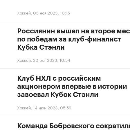
Хоккей
,
03 ноя 2023, 10:15
Россиянин вышел на второе ме
по победам за клуб-финалист
Кубка Стэнли
Хоккей
,
20 окт 2023, 10:54
Клуб НХЛ с российским
акционером впервые в истории
завоевал Кубок Стэнли
Хоккей
,
14 июн 2023, 05:59
Команда Бобровского сократил