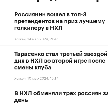
Россиянин вошел в топ-3
претендентов на приз лучшему
голкиперу в НХЛ
Хоккей
,
14 мар 2024, 21:45
Тарасенко стал третьей звездой
дня в НХЛ во второй игре после
смены клуба
Хоккей
,
10 мар 2024, 13:17
В НХЛ обменяли трех россиян з
день