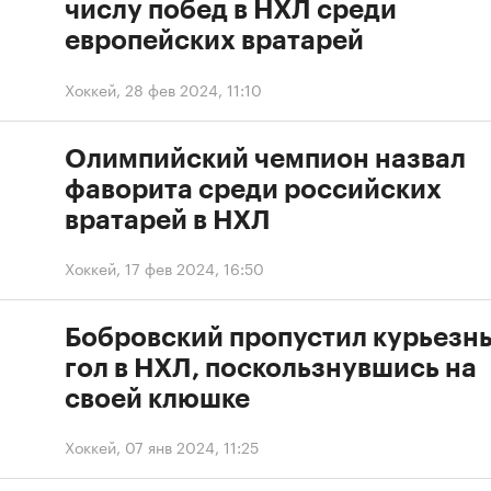
числу побед в НХЛ среди
европейских вратарей
Хоккей
,
28 фев 2024, 11:10
Олимпийский чемпион назвал
фаворита среди российских
вратарей в НХЛ
Хоккей
,
17 фев 2024, 16:50
Бобровский пропустил курьезн
гол в НХЛ, поскользнувшись на
своей клюшке
Хоккей
,
07 янв 2024, 11:25