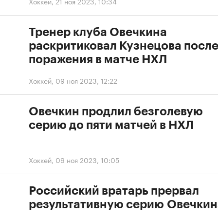
Хоккей
,
21 ноя 2023, 10:34
Тренер клуба Овечкина
раскритиковал Кузнецова посл
поражения в матче НХЛ
Хоккей
,
09 ноя 2023, 12:22
Овечкин продлил безголевую
серию до пяти матчей в НХЛ
Хоккей
,
09 ноя 2023, 10:05
Российский вратарь прервал
результативную серию Овечкин