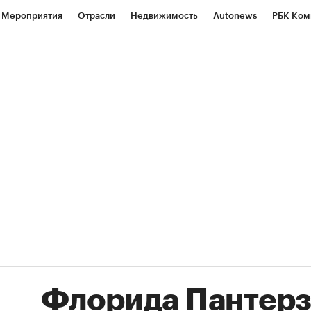
Мероприятия
Отрасли
Недвижимость
Autonews
РБК Ком
ние
РБК Курсы
РБК Life
Тренды
Визионеры
Национальн
б
Исследования
Кредитные рейтинги
Франшизы
Газета
Политика
Экономика
Бизнес
Технологии и медиа
Фин
Флорида Пантер