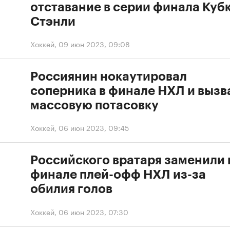
отставание в серии финала Куб
Стэнли
Хоккей
,
09 июн 2023, 09:08
Россиянин нокаутировал
соперника в финале НХЛ и вызв
массовую потасовку
Хоккей
,
06 июн 2023, 09:45
Российского вратаря заменили 
финале плей-офф НХЛ из-за
обилия голов
Хоккей
,
06 июн 2023, 07:30