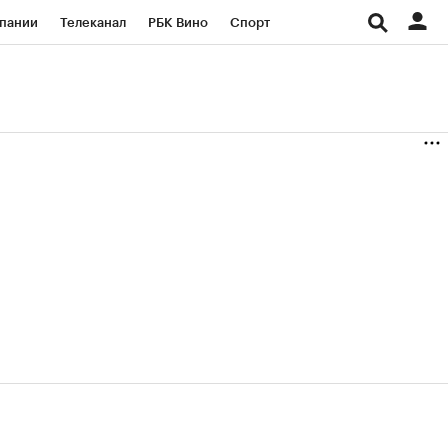
пании
Телеканал
РБК Вино
Спорт
ые проекты
Город
Стиль
Крипто
Спецпроекты СПб
Конференции СПб
ансы
Рынок наличной валюты
з