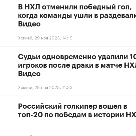
В НХЛ отменили победный гол,
когда команды ушли в раздевалк
Видео
Хоккей
,
29 ноя 2023, 14:19
Судьи одновременно удалили 1
игроков после драки в матче НХ
Видео
Хоккей
,
28 ноя 2023, 11:33
Российский голкипер вошел в
топ-20 по победам в истории Н