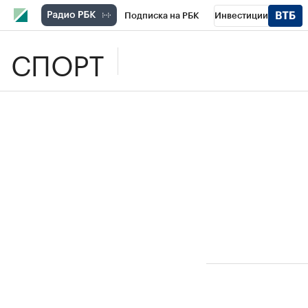
Подписка на РБК
Инвестиции
СПОРТ
Школа управления РБК
РБК Образова
РБК Бизнес-среда
Дискуссионный клу
Спецпроекты
Проверка контрагентов