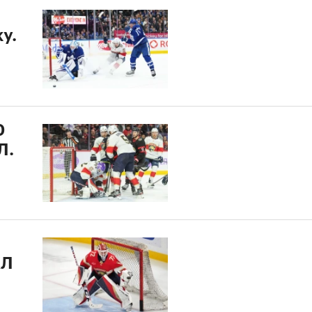
у.
0
Л.
ХЛ