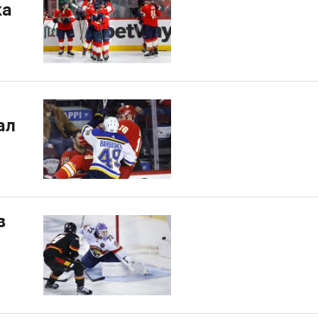
ка
ал
в