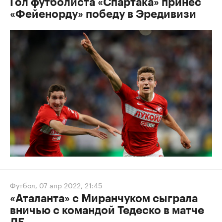
Гол футболиста «Спартака» принес
«Фейенорду» победу в Эредивизи
Футбол
,
07 апр 2022, 21:45
«Аталанта» с Миранчуком сыграла
вничью с командой Тедеско в матче