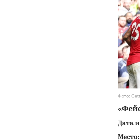
Фото: Get
«Фей
Дата и
Место: