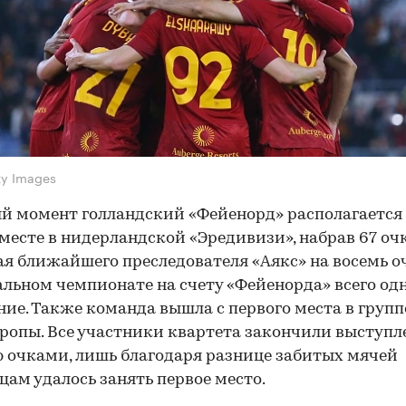
ty Images
й момент голландский «Фейенорд» располагается
месте в нидерландской «Эредивизи», набрав 67 оч
я ближайшего преследователя «Аякс» на восемь оч
льном чемпионате на счету «Фейенорда» всего од
ие. Также команда вышла с первого места в группе
ропы. Все участники квартета закончили выступл
 очками, лишь благодаря разнице забитых мячей
цам удалось занять первое место.