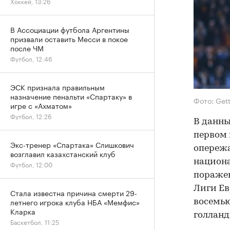
Хоккей, 13:26
В Ассоциации футбола Аргентины
призвали оставить Месси в покое
после ЧМ
Футбол, 12:46
ЭСК признала правильным
назначение пенальти «Спартаку» в
Фото: Get
игре с «Ахматом»
Футбол, 12:26
В данны
первом 
Экс-тренер «Спартака» Слишкович
опережа
возглавил казахстанский клуб
национа
Футбол, 12:00
поражен
Лиги Ев
Стала известна причина смерти 29-
летнего игрока клуба НБА «Мемфис»
восемью
Кларка
голланд
Баскетбол, 11:25