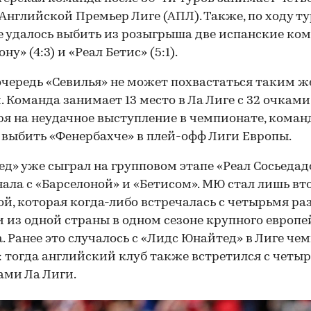
 Английской Премьер Лиге (АПЛ). Также, по ходу т
 удалось выбить из розыгрыша две испанские ко
ну» (4:3) и «Реал Бетис» (5:1).
очередь «Севилья» не может похвастаться таким ж
. Команда занимает 13 место в Ла Лиге с 32 очками
я на неудачное выступление в чемпионате, коман
 выбить «Фенербахче» в плей-офф Лиги Европы.
д» уже сыграл на групповом этапе «Реал Сосьедадо
нала с «Барселоной» и «Бетисом». МЮ стал лишь вт
й, которая когда-либо встречалась с четырьмя р
 из одной страны в одном сезоне крупного европе
. Ранее это случалось с «Лидс Юнайтед» в Лиге че
: тогда английский клуб также встретился с четы
ми Ла Лиги.