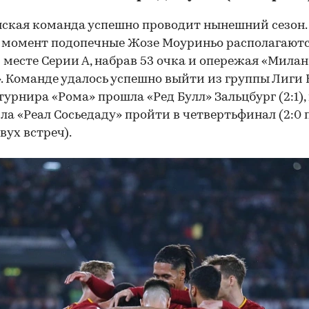
ская команда успешно проводит нынешний сезон.
момент подопечные Жозе Моуриньо располагаютс
 месте Серии А, набрав 53 очка и опережая «Милан
. Команде удалось успешно выйти из группы Лиги 
 турнира «Рома» прошла «Ред Булл» Зальцбург (2:1), 
ла «Реал Сосьедаду» пройти в четвертьфинал (2:0 
вух встреч).
00:00
/
00:00