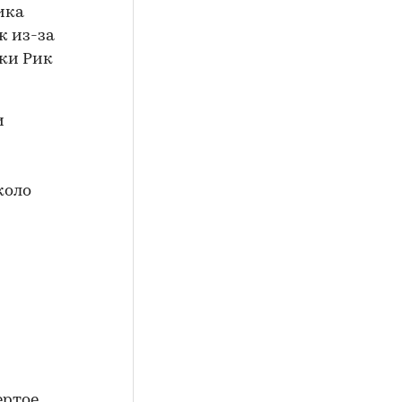
ика
ж из-за
ики Рик
и
коло
ертое