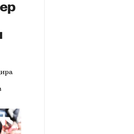
тер
и
дира
в