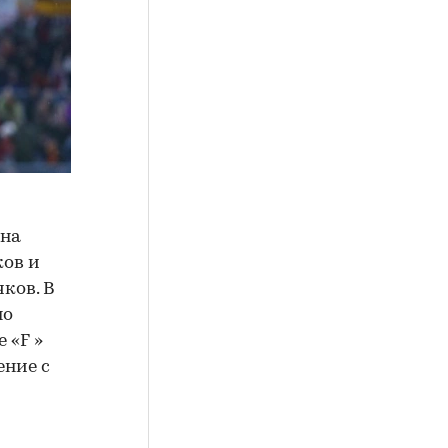
 на
ков и
ков. В
но
 «F »
ение с