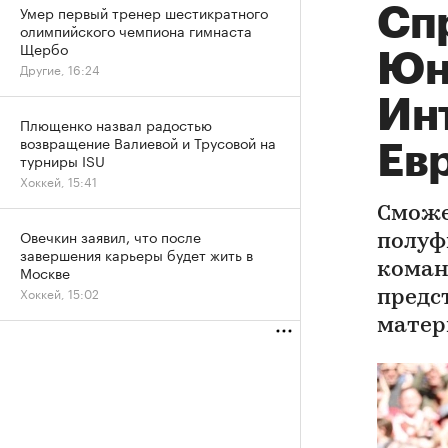
Умер первый тренер шестикратного
Сп
олимпийского чемпиона гимнаста
Щербо
Юн
Другие, 16:24
Ин
Плющенко назвал радостью
возвращение Валиевой и Трусовой на
Ев
турниры ISU
Хоккей, 15:41
Сможе
Овечкин заявил, что после
полуф
завершения карьеры будет жить в
коман
Москве
Хоккей, 15:02
предс
матер