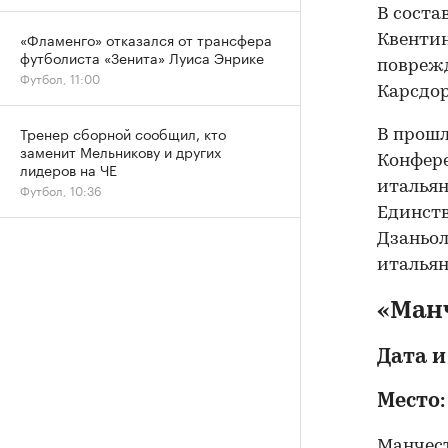
В соста
«Фламенго» отказался от трансфера
Квентин
футболиста «Зенита» Луиса Энрике
поврежд
Футбол, 11:00
Карсдор
Тренер сборной сообщил, кто
В прошл
заменит Мельникову и других
Конфере
лидеров на ЧЕ
итальян
Футбол, 10:36
Единств
Дзаньол
итальян
«Ман
Дата и
Место:
Манчест