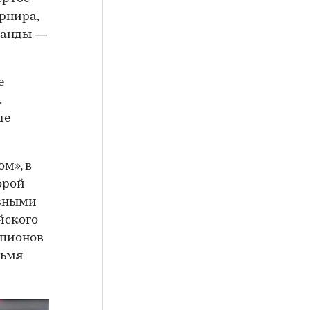
урнира,
манды —
е
.
де
м», в
орой
азными
йского
мпионов
рьмя