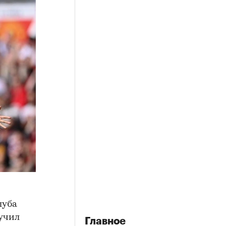
луба
учил
Главное