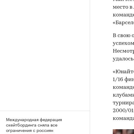
место в
команде
«Барсело
В свою 
успехом
Несмотр
удалось
«Юнайте
1/16 фи
командо
клубами
турнира
2000/01
команда
Международная федерация
скейтбординга сняла все
ограничения с россиян