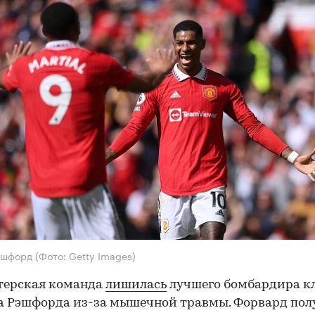
эшфорд
(Фото: Getty Images)
терская команда
лишилась
лучшего бомбардира к
а Рэшфорда из-за мышечной травмы. Форвард пол