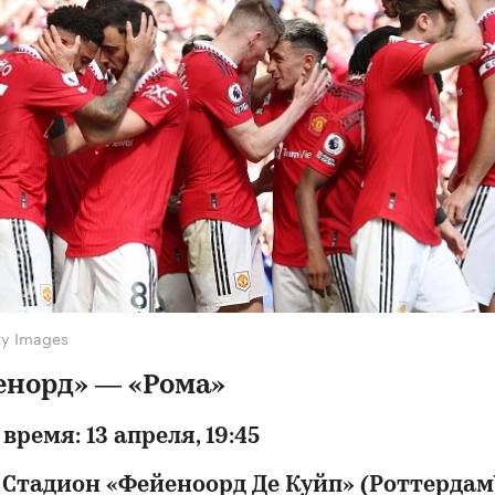
ty Images
енорд» — «Рома»
 время: 13 апреля, 19:45
 Стадион «Фейеноорд Де Куйп» (Роттердам