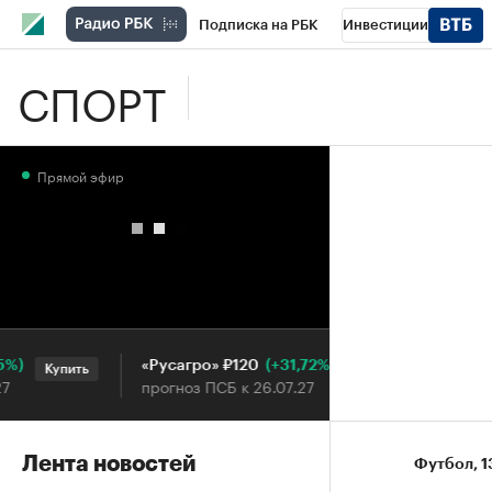
Подписка на РБК
Инвестиции
СПОРТ
Школа управления РБК
РБК Образова
РБК Бизнес-среда
Дискуссионный клу
Прямой эфир
Конференции СПб
Спецпроекты
П
Рынок наличной валюты
(+31,72%)
«Русагро» ₽120
Ozon ₽5 
Купить
Купить
прогноз ПСБ к 26.07.27
прогноз П
Лента новостей
Футбол
⁠,
1