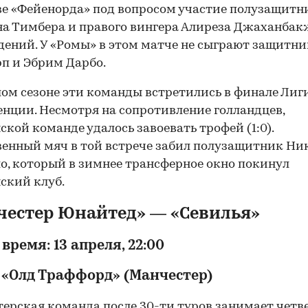
ве «Фейенорда» под вопросом участие полузащитн
а Тимбера и правого вингера Алиреза Джаханбак
ений. У «Ромы» в этом матче не сыграют защитн
п и Эбрим Дарбо.
ом сезоне эти команды встретились в финале Лиг
нции. Несмотря на сопротивление голландцев,
ской команде удалось завоевать трофей (1:0).
енный мяч в той встрече забил полузащитник Ни
о, который в зимнее трансферное окно покинул
ский клуб.
честер Юнайтед» — «Севилья»
 время: 13 апреля, 22:00
 «Олд Траффорд» (Манчестер)
ерская команда после 30-ти туров занимает четв