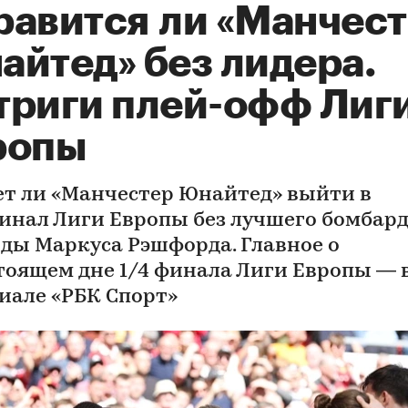
равится ли «Манчес
айтед» без лидера.
триги плей-офф Лиг
ропы
т ли «Манчестер Юнайтед» выйти в
инал Лиги Европы без лучшего бомбар
ды Маркуса Рэшфорда. Главное о
тоящем дне 1/4 финала Лиги Европы — 
иале «РБК Спорт»