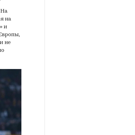
 На
я на
» и
Европы,
и не
по