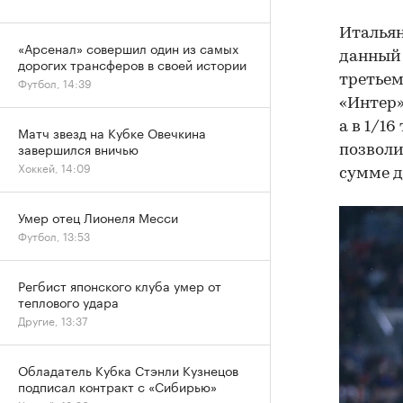
Итальян
«Арсенал» совершил один из самых
данный 
дорогих трансферов в своей истории
третьем
Футбол, 14:39
«Интер»
а в 1/16
Матч звезд на Кубке Овечкина
завершился вничью
позволи
Хоккей, 14:09
сумме д
Умер отец Лионеля Месси
Футбол, 13:53
Регбист японского клуба умер от
теплового удара
Другие, 13:37
Обладатель Кубка Стэнли Кузнецов
подписал контракт с «Сибирью»