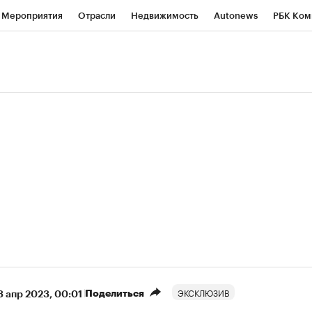
Мероприятия
Отрасли
Недвижимость
Autonews
РБК Ком
ние
РБК Курсы
РБК Life
Тренды
Визионеры
Национальн
б
Исследования
Кредитные рейтинги
Франшизы
Газета
роверка контрагентов
Политика
Экономика
Бизнес
Техно
(+91,06%)
(+33,84%)
450
АФК «Система» ₽12
Купить
Ку
СБ к 29.07.27
прогноз БКС к 15.07.27
ЭКСКЛЮЗИВ
Поделиться
3 апр 2023, 00:01