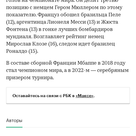
голов на чемпионате мира. Он делит третью
позицию с немцем Гером Мюллером по этому
показателю. Француз обошел бразильца Пеле
(12), аргентинца Лионеля Месси (13) и Жюста
Фонтена (13) в гонке лучших бомбардиров
мундиаля. Возглавляет рейтинг немец
Мирослав Клозе (16), следом идет бразилец
Роналдо (15).
В составе сборной Франции Мбаппе в 2018 году
стал чемпионом мира, а в 2022-м — серебряным
призером турнира.
Оставайтесь на связи с РБК в
«Максе»
.
Авторы
00:00
/
00:00