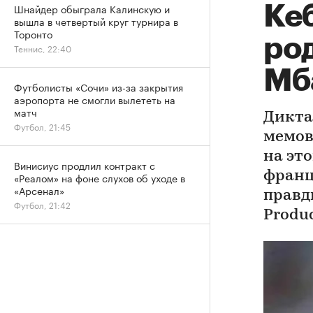
Шнайдер обыграла Калинскую и
Кеб
вышла в четвертый круг турнира в
Торонто
ро
Теннис, 22:40
Мб
Футболисты «Сочи» из-за закрытия
аэропорта не смогли вылететь на
матч
Дикта
Футбол, 21:45
мемов
на эт
Винисиус продлил контракт с
франц
«Реалом» на фоне слухов об уходе в
«Арсенал»
правд
Футбол, 21:42
Produc