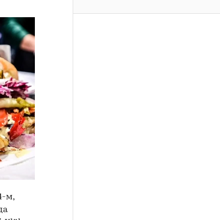
4-м,
да