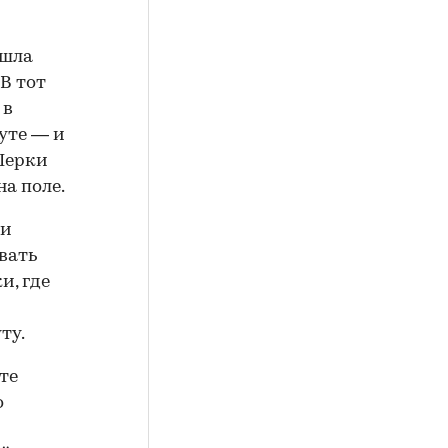
ошла
В тот
 в
уте — и
Шерки
на поле.
ли
вать
и, где
ту.
те
о