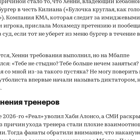
Причиной стало то, что Хенни, владеющий кебабной
бургер в честь Килиана («Булочка круглая, как гол
). Компания KMA, которая следит за имиджевыми
 игрока, прислала Мохамеду претензию и пообещ
в суд, если тот не уберет из меню бургер в течение
тся, Хенни требования выполнил, но на Мбаппе
лся: «Тебе не стыдно? Тебе больше нечем заняться?
я со мной из-за такого пустяка? Не могу поверить в
утболиста впервые начали называть диктатором, н
.
нения тренеров
е 2026-го «Реал» уволил Хаби Алонсо, а СМИ раскры
з причин ухода тренера стали плохие взаимоотно
и. Тогда фанаты обратили внимание, что наканун