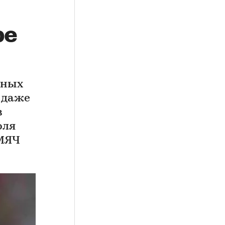
ре
ьных
 даже
в
оля
«МЯЧ