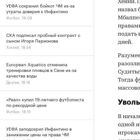
Хенни. 
УЕФА сохранил бойкот ЧМ из-за
назвал 
утраты доверия к Инфантино
Футбол, 19:09
Мбаппе»
правами
подать 
СКА подписал пробный контракт с
сыном Игоря Ларионова
дней.
Хоккей, 18:34
Разумее
European Aquatics отменила
разозли
тренировки пловцов в Сене из-за
Судитьс
качества воды
Тогда ф
Другие, 18:16
массово
«Реал» купил 19-летнего футболиста
Уволь
по рекордной цене
Футбол, 18:15
В начал
одной и
УЕФА заподозрил Инфантино в
игрокам
занижении цены на права ЧМ