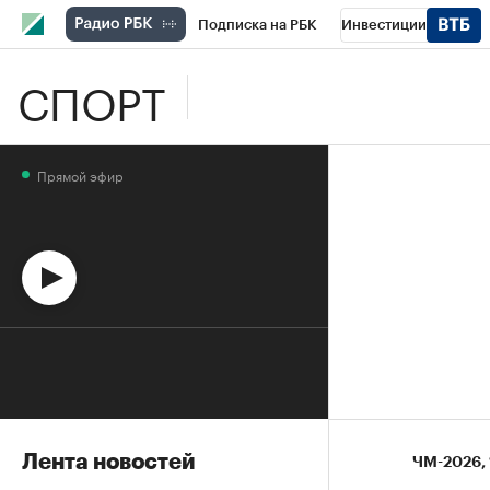
Подписка на РБК
Инвестиции
СПОРТ
Школа управления РБК
РБК Образова
РБК Бизнес-среда
Дискуссионный клу
Прямой эфир
Спецпроекты
Проверка контрагентов
Лента новостей
ЧМ-2026
⁠,