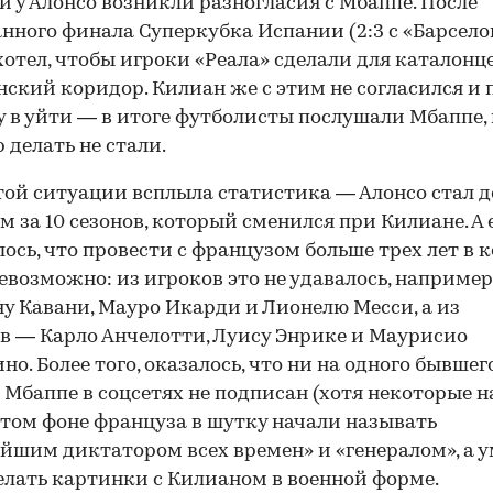
и у Алонсо возникли разногласия с Мбаппе. После
нного финала Суперкубка Испании (2:3 с «Барсело
хотел, чтобы игроки «Реала» сделали для каталонц
ский коридор. Килиан же с этим не согласился и 
 в уйти — в итоге футболисты послушали Мбаппе,
 делать не стали.
той ситуации всплыла статистика — Алонсо стал 
м за 10 сезонов, который сменился при Килиане. А
ось, что провести с французом больше трех лет в 
евозможно: из игроков это не удавалось, например
у Кавани, Мауро Икарди и Лионелю Месси, а из
в — Карло Анчелотти, Луису Энрике и Маурисио
но. Более того, оказалось, что ни на одного бывшег
 Мбаппе в соцсетях не подписан (хотя некоторые н
 этом фоне француза в шутку начали называть
йшим диктатором всех времен» и «генералом», а 
елать картинки с Килианом в военной форме.