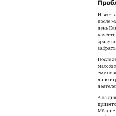
Пробл
И все-т
после м
день Ка
качеств
сразу п
забрать
После э
массово
ему нов
лицо иг
деятеле
А на дн
приветс
Мбаппе 