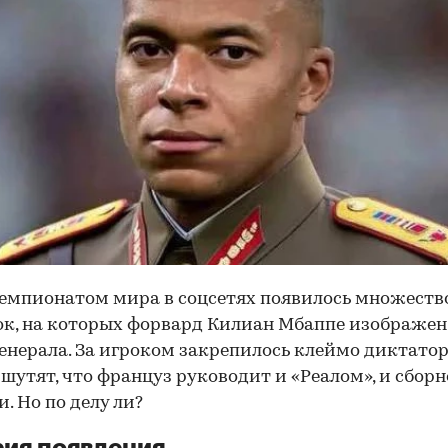
емпионатом мира в соцсетях появилось множеств
к, на которых форвард Килиан Мбаппе изображен
енерала. За игроком закрепилось клеймо диктатора
шутят, что француз руководит и «Реалом», и сбор
. Но по делу ли?
ия появления