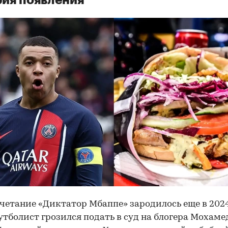
четание «Диктатор Мбаппе» зародилось еще в 202
утболист грозился подать в суд на блогера Мохаме