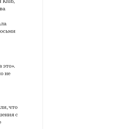
 Klüb,
ова
ала
 восьми
 это».
о не
ли, что
шения с
е