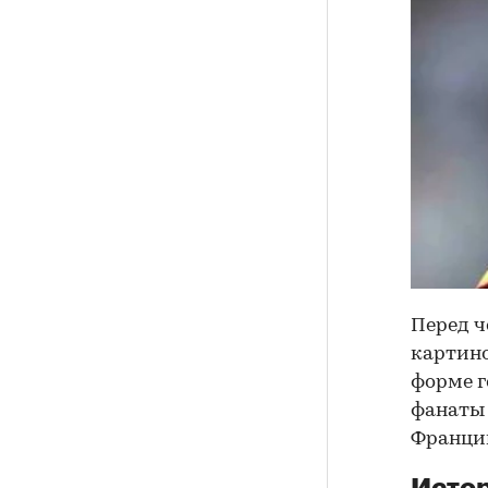
Перед ч
картино
форме г
фанаты 
Франции
Истор