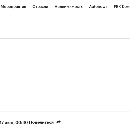
Мероприятия
Отрасли
Недвижимость
Autonews
РБК Ком
ние
РБК Курсы
РБК Life
Тренды
Визионеры
Национальн
б
Исследования
Кредитные рейтинги
Франшизы
Газета
Политика
Экономика
Бизнес
Технологии и медиа
Фин
Поделиться
17 июн, 00:30