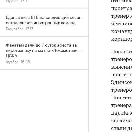
Футбол, 17:37
отставк
проигра
тренер 
Единая лига ВТБ на следующий сезон
осталась без иностранных команд
чемпион
Баскетбол, 17:17
команду
коридор
Фанатам дали до 7 суток ареста за
пиротехнику на матче «Локомотив» —
После э
ЦСКА
тренеро
Футбол, 16:38
выяснил
почти н
Эдинсон
тренеро
Почетти
тренера
да). На
«велича
стали д