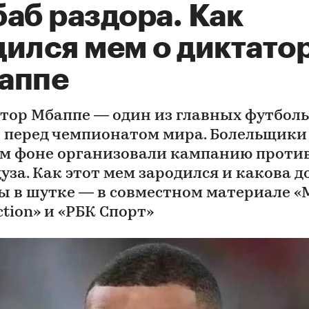
аб раздора. Как
дился мем о диктато
аппе
тор Мбаппе — один из главных футбол
 перед чемпионатом мира. Болельщики
ом фоне организовали кампанию проти
уза. Как этот мем зародился и какова д
ы в шутке — в совместном материале 
tion» и «РБК Спорт»