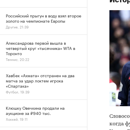
Российский прыгун в воду взял второе
золото на чемпионате Европы
Другие, 21:39
Александрова первой вышла в
четвертый круг «тысячника» WTA в
Торонто
Теннис, 20:22
Хавбек «Ахмата» отстранен на два
матча за удар локтем игрока
«Спартака»
Футбол, 19:39
Клюшку Овечкина продали на
аукционе за ₽940 тыс.
Словосо
Хоккей, 19:11
когда ф