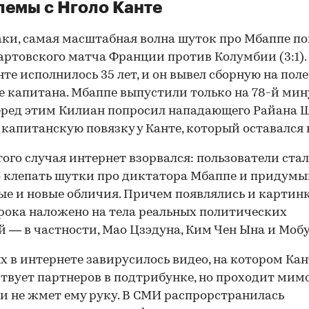
емы с Нголо Канте
аки, самая масштабная волна шуток про Мбаппе п
артовского матча Франции против Колумбии (3:1). 
нте исполнилось 35 лет, и он вывел сборную на поле
е капитана. Мбаппе выпустили только на 78-й мин
еред этим Килиан попросил нападающего Райана 
 капитанскую повязку у Канте, который оставался 
того случая интернет взорвался: пользователи ста
 клепать шутки про диктатора Мбаппе и придумы
ые и новые обличия. Причем появлялись и картинк
рока наложено на тела реальных политических
й — в частности, Мао Цзэдуна, Ким Чен Ына и Мобу
ях в интернете завирусилось видео, на котором Кан
твует партнеров в подтрибунке, но проходит мим
и не жмет ему руку. В СМИ распрорстранилась