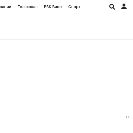
пании
Телеканал
РБК Вино
Спорт
ые проекты
Город
Стиль
Крипто
Спецпроекты СПб
Конференции СПб
ансы
Рынок наличной валюты