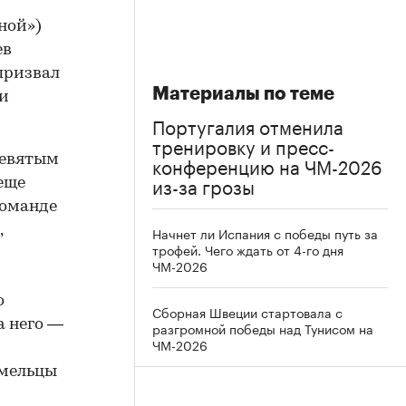
ной»)
ев
призвал
Материалы по теме
 и
Португалия отменила
тренировку и пресс-
конференцию на ЧМ-2026
девятым
из-за грозы
 еще
команде
,
Начнет ли Испания с победы путь за
трофей. Чего ждать от 4-го дня
ЧМ-2026
о
Сборная Швеции стартовала с
а него —
разгромной победы над Тунисом на
ЧМ-2026
умельцы