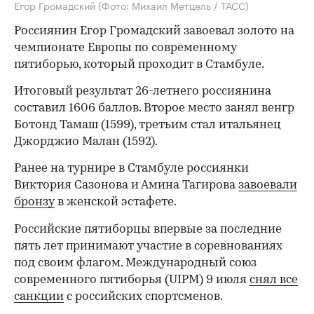
Егор Громадский
(Фото: Михаил Метцель / ТАСС)
Россиянин Егор Громадский завоевал золото на
чемпионате Европы по современному
пятиборью, который проходит в Стамбуле.
Итоговый результат 26-летнего россиянина
составил 1606 баллов. Второе место занял венгр
Ботонд Тамаш (1599), третьим стал итальянец
Джорджио Малан (1592).
Ранее на турнире в Стамбуле россиянки
Виктория Сазонова и Амина Тагирова
завоевали
бронзу
в женской эстафете.
Российские пятиборцы впервые за последние
пять лет принимают участие в соревнованиях
под своим флагом. Международный союз
современного пятиборья (UIPM) 9 июля
снял все
санкции
с российских спортсменов.