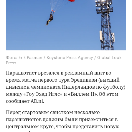
Фото: Erik Pasman / Keystone Press Agency / Global Look
Press
Парашютист врезался в рекламный щит во
время матча первого тура Эредивизи (высший
дивизион чемпионата Нидерландов по футболу)
между «Гоу Эхед Иглс» и «Виллем II». Об этом
сообщает
AD.nl.
Перед стартовым свистком несколько
парашютистов должны были приземлиться в
центральном круге, чтобы представить новую