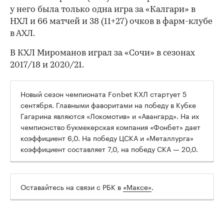
у него была только одна игра за «Калгари» в
НХЛ и 66 матчей и 38 (11+27) очков в фарм-клубе
в АХЛ.
В КХЛ Мироманов играл за «Сочи» в сезонах
2017/18 и 2020/21.
Новый сезон чемпионата Fonbet КХЛ стартует 5
сентября. Главными фаворитами на победу в Кубке
Гагарина являются «Локомотив» и «Авангард». На их
чемпионство букмекерская компания «Фонбет» дает
коэффициент 6,0. На победу ЦСКА и «Металлурга»
коэффициент составляет 7,0, на победу СКА — 20,0.
00:00
/
00:00
Оставайтесь на связи с РБК в
«Максе»
.