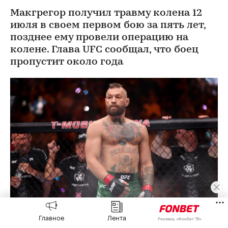
Макгрегор получил травму колена 12
июля в своем первом бою за пять лет,
позднее ему провели операцию на
колене. Глава UFC сообщал, что боец
пропустит около года
Главное
Лента
Конор Макгрегор
(Фото: Ian Maule / Getty Images)
Реклама, «Фонбет ТВ»