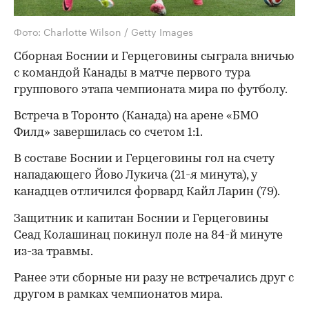
Фото: Charlotte Wilson / Getty Images
Сборная Боснии и Герцеговины сыграла вничью
с командой Канады в матче первого тура
группового этапа чемпионата мира по футболу.
Встреча в Торонто (Канада) на арене «БМО
Филд» завершилась со счетом 1:1.
В составе Боснии и Герцеговины гол на счету
нападающего Йово Лукича (21-я минута), у
канадцев отличился форвард Кайл Ларин (79).
Защитник и капитан Боснии и Герцеговины
Сеад Колашинац покинул поле на 84-й минуте
из-за травмы.
Ранее эти сборные ни разу не встречались друг с
другом в рамках чемпионатов мира.