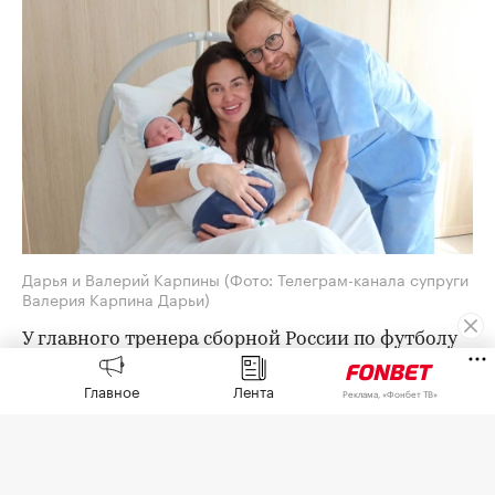
Дарья и Валерий Карпины
(Фото: Телеграм-канала супруги
Валерия Карпина Дарьи)
У главного тренера сборной России по футболу
Валерия Карпина родился сын,
сообщила
его
Главное
Лента
супруга Дарья в своем телеграм-канале.
Реклама, «Фонбет ТВ»
«Добро пожаловать в семью, сынок. Мы тебя
очень ждали», — написала Дарья, опубликовав
фото из роддома с мужем и новорожденным.