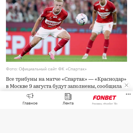
Фото: Официальный сайт ФК «Спартак»
Все трибуны на матче «Спартак» — «Краснодар»
в Москве 9 августа будут заполнены, сообщила
пресс-служба «красно-белых». Встреча третьего
тура РПЛ начнется в 20:00.
Главное
Лента
Реклама, «Фонбет ТВ»
«Спартак» впервые в этом сезоне продал все
билеты на игру.
Команды в предыдущий раз встречались 24 мая