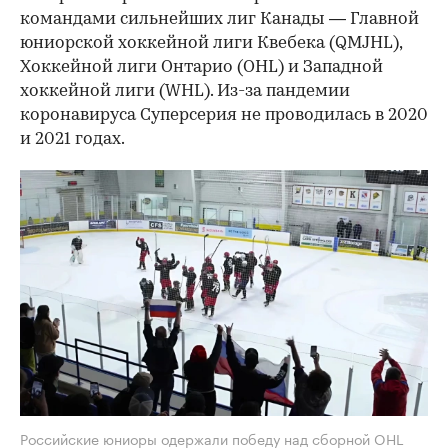
командами сильнейших лиг Канады — Главной
юниорской хоккейной лиги Квебека (QMJHL),
Хоккейной лиги Онтарио (OHL) и Западной
хоккейной лиги (WHL). Из-за пандемии
коронавируса Суперсерия не проводилась в 2020
и 2021 годах.
Российские юниоры одержали победу над сборной OHL