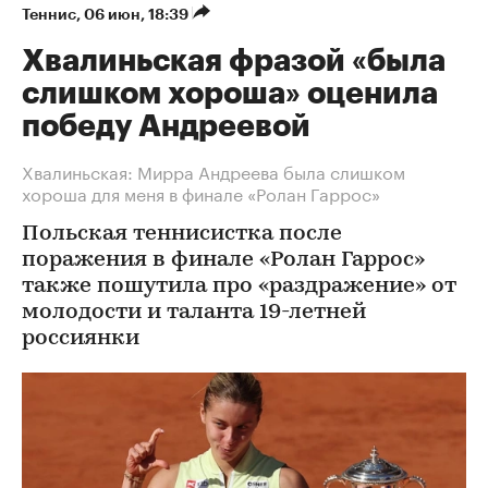
Теннис
⁠,
06 июн, 18:39
Хвалиньская фразой «была
слишком хороша» оценила
победу Андреевой
Хвалиньская: Мирра Андреева была слишком
хороша для меня в финале «Ролан Гаррос»
Польская теннисистка после
поражения в финале «Ролан Гаррос»
также пошутила про «раздражение» от
молодости и таланта 19-летней
россиянки