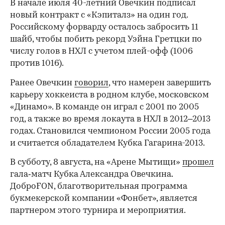
В начале июля 40-летний Овечкин подписал
новый контракт с «Кэпиталз» на один год.
Российскому форварду осталось забросить 11
шайб, чтобы побить рекорд Уэйна Гретцки по
числу голов в НХЛ с учетом плей-офф (1006
против 1016).
Ранее Овечкин
говорил
, что намерен завершить
карьеру хоккеиста в родном клубе, московском
«Динамо». В команде он играл с 2001 по 2005
год, а также во время локаута в НХЛ в 2012–2013
годах. Становился чемпионом России 2005 года
и считается обладателем Кубка Гагарина-2013.
В субботу, 8 августа, на «Арене Мытищи»
прошел
гала‑матч Кубка Александра Овечкина.
00:00
/
00:00
ДоброFON, благотворительная программа
букмекерской компании «Фонбет», является
партнером этого турнира и мероприятия.