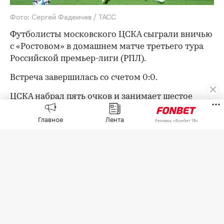
Фото: Сергей Фадеичев / ТАСС
Футболисты московского ЦСКА сыграли вничью
с «Ростовом» в домашнем матче третьего тура
Российской премьер-лиги (РПЛ).
Встреча завершилась со счетом 0:0.
ЦСКА набрал пять очков и занимает шестое
место в турнирной таблице РПЛ. «Ростов» с
Главное
Лента
Реклама, «Фонбет ТВ»
четырьмя очками расположился на седьмой
строчке.
В следующем туре ЦСКА 15 августа примет
воронежский «Факел», «Ростов» днем позже
дома сыграет с казанским «Рубином».
Оставайтесь на связи с РБК в
«Максе»
.