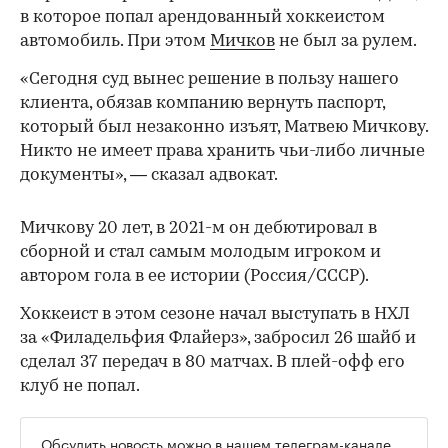
в которое попал арендованный хоккеистом
автомобиль. При этом
Мичков
не был за рулем.
«Сегодня суд вынес решение в пользу нашего
клиента, обязав компанию вернуть паспорт,
который был незаконно изъят, Матвею Мичкову.
Никто не имеет права хранить чьи-либо личные
документы», — сказал адвокат.
Мичкову 20 лет, в 2021-м он дебютировал в
сборной и стал самым молодым игроком и
автором гола в ее истории (Россия/CCCР).
Хоккеист в этом сезоне начал выступать в НХЛ
за «Филадельфия Флайерз», забросил 26 шайб и
сделал 37 передач в 80 матчах. В плей-офф его
клуб не попал.
00:00
/
00:00
Обсудить новость можно в нашем телеграм-канале