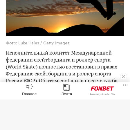
Фото: Luke Hales / Getty Images
Исполнительный комитет Международной
федерации скейтбординга и роллер спорта
(World Skate) полностью восстановил в правах
Федерацию скейтбординга и роллер спорта
России (ФСР). Об этом
сообщила
пресс-служба
российской организации.
Главное
Лента
Реклама, «Фонбет ТВ»
Российских спортсменов допустили на турниры
World Skate под государственным флагом,
гимном и с национальной символикой. С 2024
года они выступали на международных
соревнованиях в нейтральном статусе.