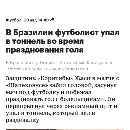
Футбол
⁠,
09 авг, 14:49
В Бразилии футболист упал
в тоннель во время
празднования гола
В Бразилии футболист «Коритибы» Жаси упал в
тоннель во время празднования гола
Защитник «Коритибы» Жаси в матче с
«Шапекоэнсе» забил головой, засунул
мяч под футболку и побежал
праздновать гол с болельщиками. Он
перепрыгнул через рекламный щит и
упал в тоннель, который вел в
раздевалку