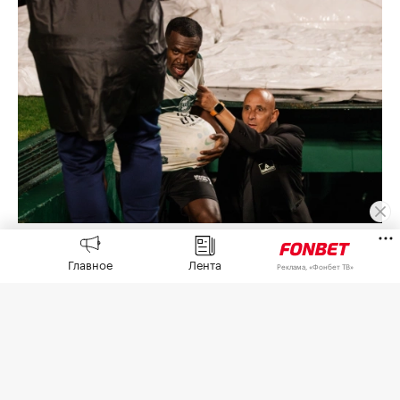
Жаси
(Фото: Jow Baker / Keystone Press Agency / Global
Look Press)
Главное
Лента
Реклама, «Фонбет ТВ»
Защитник «Коритибы» Жаси упал в тоннель,
ведущий в раздевалку гостевой команды, и
получил травму, когда праздновал свой гол в
ворота «Шапекоэнсе» в матче чемпионата
Бразилии (2:1),
сообщает
Globo.