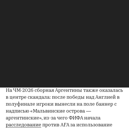
раздражает, что люди выходят праздновать на
улицы. Они сговорились против сборной. Перед
каждым матчем была какая-то операция», —
заявил Тапиа.
По словам главы AFA, особенно напряженной
была атмосфера перед полуфиналом с Англией.
«Перед этим матчем была особая напряженная
атмосфера. Рульи (вратарь сборной Аргентины.
—
РБК
) сказал мне, что мы победим. Игроки не
хотели подвести людей. Это был матч, который
мы обязаны были выиграть», — сказал Тапиа.
На ЧМ-2026 сборная Аргентины также оказалась
00:00
/
00:00
в центре скандала: после победы над Англией в
полуфинале игроки вынесли на поле баннер с
надписью «Мальвинские острова —
аргентинские», из-за чего ФИФА начала
расследование
против AFA за использование