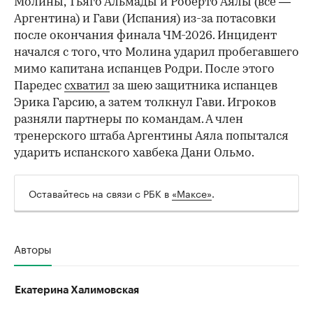
Молины, Тьяго Альмады и Роберто Аялы (все —
Аргентина) и Гави (Испания) из-за потасовки
после окончания финала ЧМ-2026. Инцидент
начался с того, что Молина ударил пробегавшего
мимо капитана испанцев Родри. После этого
Паредес
схватил
за шею защитника испанцев
Эрика Гарсию, а затем толкнул Гави. Игроков
разняли партнеры по командам. А член
тренерского штаба Аргентины Аяла попытался
ударить испанского хавбека Дани Ольмо.
Оставайтесь на связи с РБК в
«Максе»
.
Авторы
Екатерина Халимовская