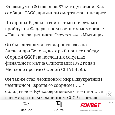
Едешко умер 30 июля на 82-м году жизни. Как
сообщал
ТАСС
, причиной смерти стал инфаркт.
Похороны Едешко с воинскими почестями
пройдут на Федеральном военном мемориале
«Пантеон защитников Отечества» в Мытищах.
Он был автором легендарного паса на
Александра Белова, который принес победу
сборной СССР на последних секундах
финального матча Олимпиады 1972 года в
Мюнхене против сборной США (51:50).
Он также стал чемпионом мира, двукратным
чемпионом Европы со сборной СССР,
обладателем Кубка европейских чемпионов и
восьмикратным чемпионом СССР в составе
ЦСКА.
Главное
Лента
Реклама, «Фонбет ТВ»