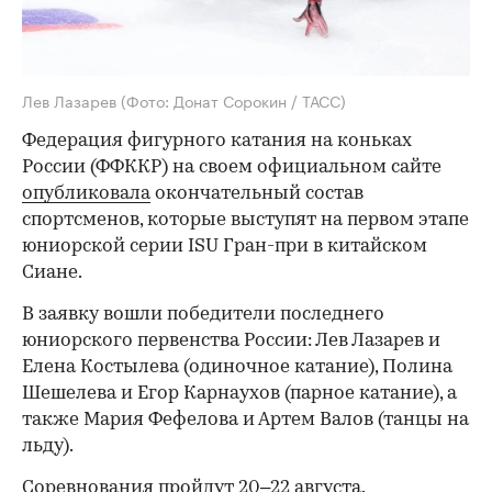
Лев Лазарев
(Фото: Донат Сорокин / ТАСС)
Федерация фигурного катания на коньках
России (ФФККР) на своем официальном сайте
опубликовала
окончательный состав
спортсменов, которые выступят на первом этапе
юниорской серии ISU Гран-при в китайском
Сиане.
В заявку вошли победители последнего
юниорского первенства России: Лев Лазарев и
Елена Костылева (одиночное катание), Полина
Шешелева и Егор Карнаухов (парное катание), а
также Мария Фефелова и Артем Валов (танцы на
льду).
Соревнования пройдут 20–22 августа.