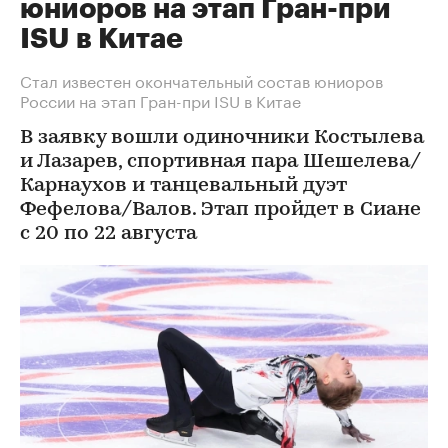
юниоров на этап Гран-при
ISU в Китае
Стал известен окончательный состав юниоров
России на этап Гран-при ISU в Китае
В заявку вошли одиночники Костылева
и Лазарев, спортивная пара Шешелева/
Карнаухов и танцевальный дуэт
Фефелова/Валов. Этап пройдет в Сиане
с 20 по 22 августа