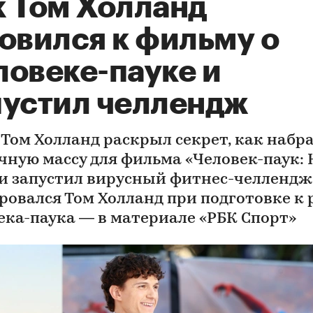
к Том Холланд
овился к фильму о
ловеке-пауке и
пустил челлендж
 Том Холланд раскрыл секрет, как набр
ную массу для фильма «Человек-паук:
 и запустил вирусный фитнес-челлендж
ровался Том Холланд при подготовке к 
ека-паука — в материале «РБК Спорт»