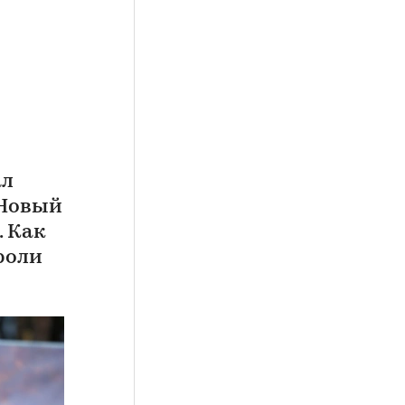
ал
 Новый
. Как
роли