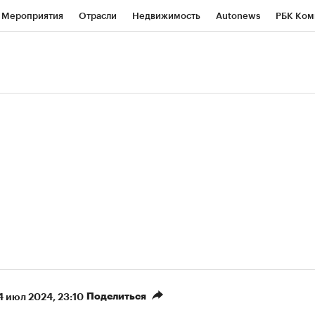
Мероприятия
Отрасли
Недвижимость
Autonews
РБК Ком
ние
РБК Курсы
РБК Life
Тренды
Визионеры
Национальн
б
Исследования
Кредитные рейтинги
Франшизы
Газета
роверка контрагентов
Политика
Экономика
Бизнес
Техно
(+89,9%)
(+34,27%)
450
АФК «Система» ₽12
Купить
Куп
СБ к 29.07.27
прогноз БКС к 15.07.27
Поделиться
4 июл 2024, 23:10