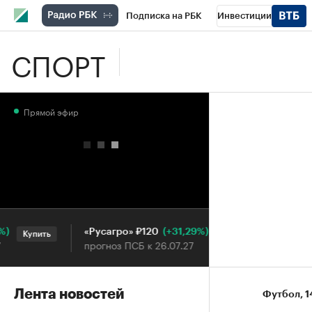
Подписка на РБК
Инвестиции
СПОРТ
Школа управления РБК
РБК Образова
РБК Бизнес-среда
Дискуссионный клу
Прямой эфир
Конференции СПб
Спецпроекты
П
Рынок наличной валюты
(+31,29%)
«Русагро» ₽120
Ozon ₽5 
Купить
Купить
прогноз ПСБ к 26.07.27
прогноз П
Лента новостей
Футбол
⁠,
1