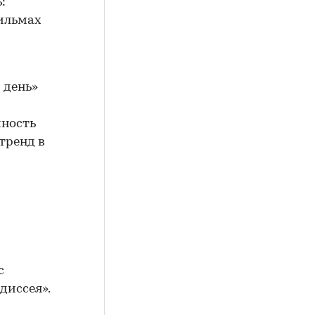
:
фильмах
 день»
чность
тренд в
с
диссея».