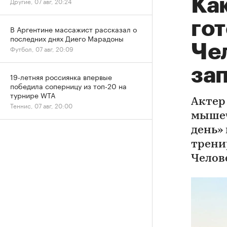
Ка
Другие, 07 авг, 20:24
гот
В Аргентине массажист рассказал о
последних днях Диего Марадоны
Че
Футбол, 07 авг, 20:09
за
19-летняя россиянка впервые
победила соперницу из топ-20 на
турнире WTA
Актер
Теннис, 07 авг, 20:00
мышеч
день»
трени
Челов