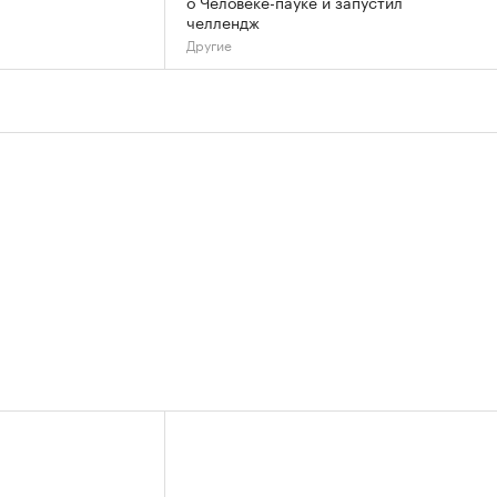
о Человеке-пауке и запустил
челлендж
Другие