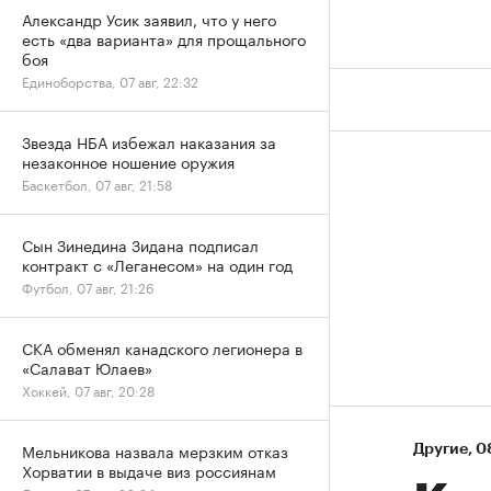
Александр Усик заявил, что у него
есть «два варианта» для прощального
боя
Единоборства, 07 авг, 22:32
Звезда НБА избежал наказания за
незаконное ношение оружия
Баскетбол, 07 авг, 21:58
Сын Зинедина Зидана подписал
контракт с «Леганесом» на один год
Футбол, 07 авг, 21:26
СКА обменял канадского легионера в
«Салават Юлаев»
Хоккей, 07 авг, 20:28
Мельникова назвала мерзким отказ
Другие
⁠,
0
Хорватии в выдаче виз россиянам