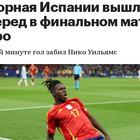
орная Испании вышл
еред в финальном ма
ро
-й минуте гол забил Нико Уильямс