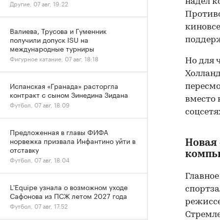
надел к
Другие, 07 авг, 19:22
Противо
киновсе
Валиева, Трусова и Гуменник
получили допуск ISU на
поддерж
международные турниры
Фигурное катание, 07 авг, 18:18
Но для 
Холланд
Испанская «Гранада» расторгла
пересмо
контракт с сыном Зинедина Зидана
вместо 
Футбол, 07 авг, 18:09
соцсетя
Предложенная в главы ФИФА
норвежка призвала Инфантино уйти в
Новая
отставку
компь
Футбол, 07 авг, 18:04
Главное
L'Equipe узнала о возможном уходе
спортза
Сафонова из ПСЖ летом 2027 года
режиссе
Футбол, 07 авг, 17:52
Стремле