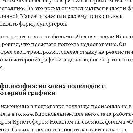
остюм Человека-паука в фильме «Первый мститель
стояние». За это время он успел сняться в шести 
ленной Marvel, и каждый раз ему приходилось
ивать форму супергероя.
четвертого сольного фильма, «Человек-паук: Новый
 решил, что прежнего подхода недостаточно. Он
трел свои тренировки, сделал ставку на реалисти
компьютерной графики и даже задал спортивный 
х.
 философия: никаких подкладок и
ютерной графики
 изменение в подготовке Холланда произошло не в
ле, а в голове. Вдохновением для него стала работа 
ром Кристофером Ноланом на съемках фильма «О
ние Нолана с реалистичности заставило актера