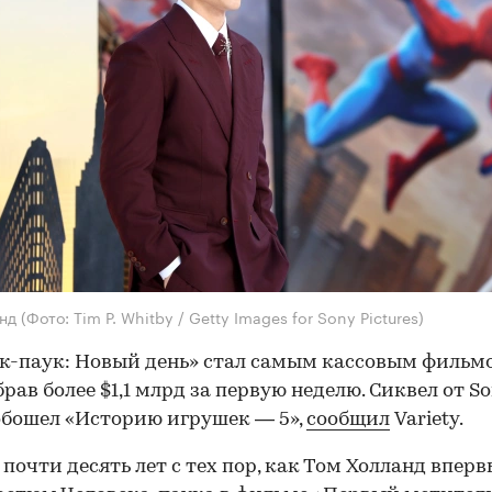
анд
(Фото: Tim P. Whitby / Getty Images for Sony Pictures)
к-паук: Новый день» стал самым кассовым фильм
брав более $1,1 млрд за первую неделю. Сиквел от So
обошел «Историю игрушек — 5»,
сообщил
Variety.
почти десять лет с тех пор, как Том Холланд вперв