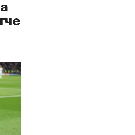
а
тче