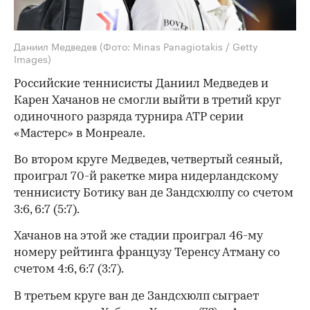
Даниил Медведев
(Фото: Minas Panagiotakis / Getty
Images)
Российские теннисисты Даниил Медведев и
Карен Хачанов не смогли выйти в третий круг
одиночного разряда турнира ATP серии
«Мастерс» в Монреале.
Во втором круге Медведев, четвертый сеяный,
проиграл 70-й ракетке мира нидерландскому
теннисисту Ботику ван де Зандсхюлпу со счетом
3:6, 6:7 (5:7).
Хачанов на этой же стадии проиграл 46-му
номеру рейтинга французу Теренсу Атману со
счетом 4:6, 6:7 (3:7).
В третьем круге ван де Зандсхюлп сыграет