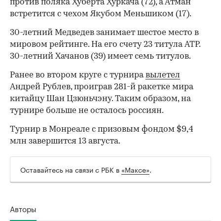
против поляка Хуберта Хуркача (72), а Атман
встретится с чехом Якубом Меньшиком (17).
30-летний Медведев занимает шестое место в
мировом рейтинге. На его счету 23 титула ATP.
30-летний Хачанов (39) имеет семь титулов.
Ранее во втором круге с турнира
вылетел
00:00
/
00:00
Андрей Рублев, проиграв 281-й ракетке мира
китайцу Шан Цзюньчэну. Таким образом, на
турнире больше не осталось россиян.
Турнир в Монреале с призовым фондом $9,4
млн завершится 13 августа.
Оставайтесь на связи с РБК в
«Максе»
.
Авторы