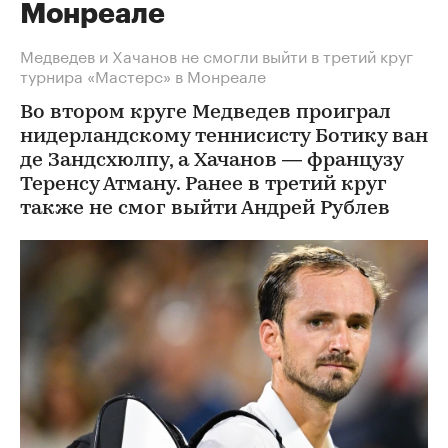
Монреале
Медведев и Хачанов не смогли выйти в третий круг
турнира «Мастерс» в Монреале
Во втором круге Медведев проиграл
нидерландскому теннисисту Ботику ван
де Зандсхюлпу, а Хачанов — французу
Теренсу Атману. Ранее в третий круг
также не смог выйти Андрей Рублев