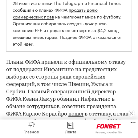
28 июля источники The Telegraph и Financial Times
сообщили о планах ФИФА
продать долю
коммерческих прав
на чемпионат мира по футболу.
Организация собиралась создать дочернюю
компанию FFE и продать ее четверть за $4,2 млрд
внешним инвесторам. Позднее ФИФА отказалась от
этой идеи.
00:00
/
00:00
Планы ФИФА привели к официальному отказу
от поддержки Инфантино на предстоящих
выборах со стороны ряда европейских
федераций, в том числе Швеции, Уэльса и
Сербии. Главный операционный директор
ФИФА Кевин Ламур
обвинил
Инфантино в
обмане сотрудников, советник президента
ФИФА Карлос Кордейро
подал
в отставку, а глава
отдела глобального развития футбола ФИФА
Арсен Венгер заявил, что не был причастен к
Главное
Лента
Реклама, «Фонбет ТВ»
этому проекту.