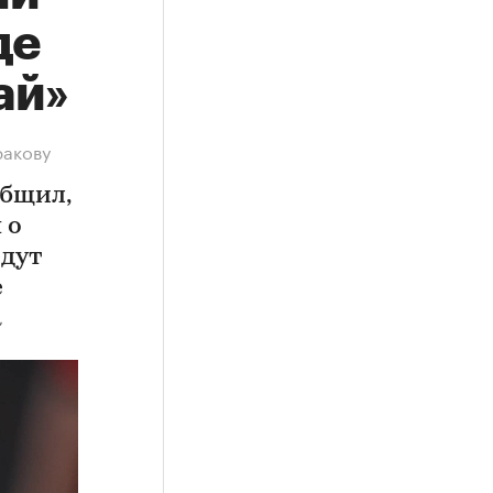
де
ай»
ракову
общил,
 о
едут
е
а