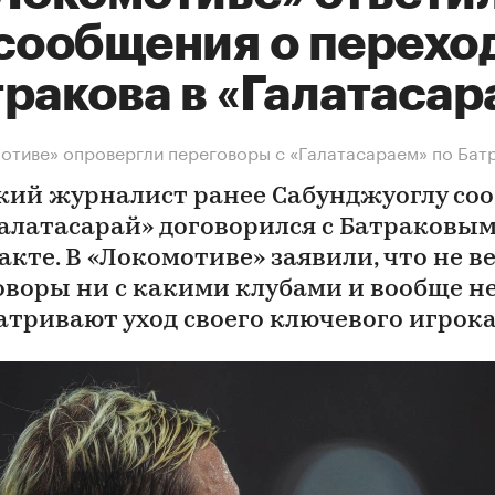
 сообщения о перехо
ракова в «Галатасар
отиве» опровергли переговоры с «Галатасараем» по Бат
кий журналист ранее Сабунджуоглу со
Галатасарай» договорился с Батраковым
акте. В «Локомотиве» заявили, что не в
оворы ни с какими клубами и вообще н
атривают уход своего ключевого игрок