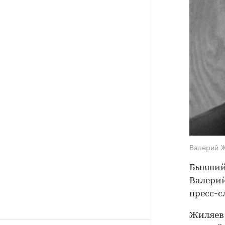
Валерий 
Бывший 
Валерий
пресс-с
Жиляев 