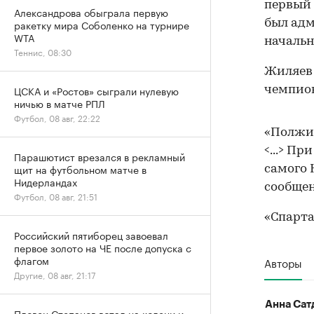
первый 
Александрова обыграла первую
был адм
ракетку мира Соболенко на турнире
WTA
началь
Теннис, 08:30
Жиляев 
ЦСКА и «Ростов» сыграли нулевую
чемпион
ничью в матче РПЛ
Футбол, 08 авг, 22:22
«Полжи
<...> П
Парашютист врезался в рекламный
щит на футбольном матче в
самого 
Нидерландах
сообщен
Футбол, 08 авг, 21:51
«Спарта
Российский пятиборец завоевал
первое золото на ЧЕ после допуска с
флагом
Авторы
Другие, 08 авг, 21:17
Анна Сат
Пловец Степанов встал на колени и