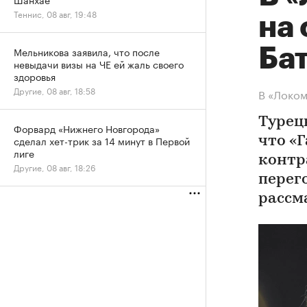
Теннис, 08 авг, 19:48
на
Мельникова заявила, что после
Бат
невыдачи визы на ЧЕ ей жаль своего
здоровья
Другие, 08 авг, 18:58
В «Локом
Турец
Форвард «Нижнего Новгорода»
сделал хет-трик за 14 минут в Первой
что «
лиге
контр
Другие, 08 авг, 18:26
перег
рассм