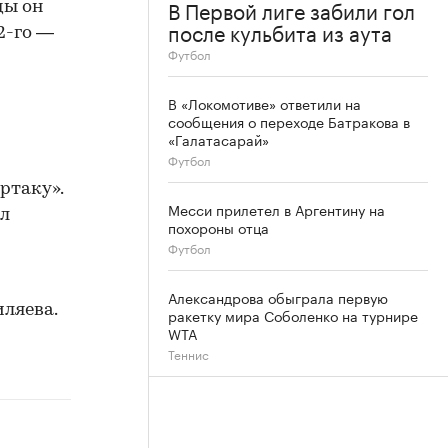
В Первой лиге забили гол
ды он
после кульбита из аута
2-го —
Футбол
В «Локомотиве» ответили на
сообщения о переходе Батракова в
«Галатасарай»
Футбол
ртаку».
Месси прилетел в Аргентину на
ил
похороны отца
Футбол
Александрова обыграла первую
ляева.
ракетку мира Соболенко на турнире
WTA
Теннис