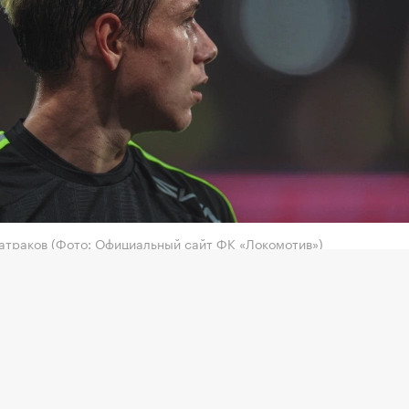
Батраков
(Фото: Официальный сайт ФК «Локомотив»)
тив» не ведет переговоров со стамбульским
сараем» или другими клубами о трансфере 21-летн
итника Алексея Батракова, сообщили
ТАСС
в прес
московского клуба РПЛ.
урецкий журналист Ягыз Сабунджуоглу сообщил, ч