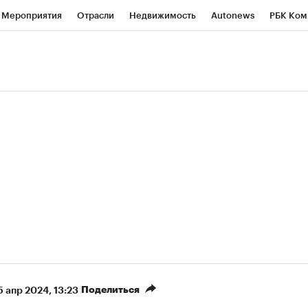
Мероприятия
Отрасли
Недвижимость
Autonews
РБК Ком
ние
РБК Курсы
РБК Life
Тренды
Визионеры
Национальн
б
Исследования
Кредитные рейтинги
Франшизы
Газета
роверка контрагентов
Политика
Экономика
Бизнес
Техно
(+7,39%)
«Северсталь» ₽700
НОВАТЭК ₽1 400
Купить
прогноз КИТ Финанс к 20.07.27
прогноз SberCIB к
Поделиться
5 апр 2024, 13:23