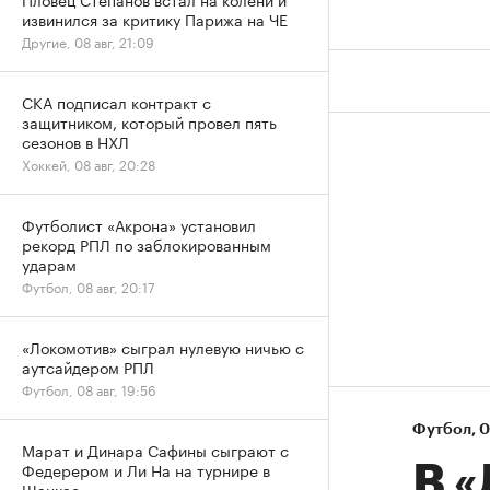
извинился за критику Парижа на ЧЕ
Другие, 08 авг, 21:09
СКА подписал контракт с
защитником, который провел пять
сезонов в НХЛ
Хоккей, 08 авг, 20:28
Футболист «Акрона» установил
рекорд РПЛ по заблокированным
ударам
Футбол, 08 авг, 20:17
«Локомотив» сыграл нулевую ничью с
аутсайдером РПЛ
Футбол, 08 авг, 19:56
Футбол
⁠,
0
Марат и Динара Сафины сыграют с
Федерером и Ли На на турнире в
В 
Шанхае