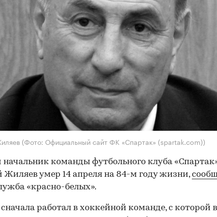
Жиляев
(Фото: Официальный сайт ФК «‎Спартак» (spartak.com))
начальник команды футбольного клуба «Спартак
 Жиляев умер 14 апреля на 84-м году жизни,
сооб
лужба «красно-белых».
cначала работал в хоккейной команде, с которой 