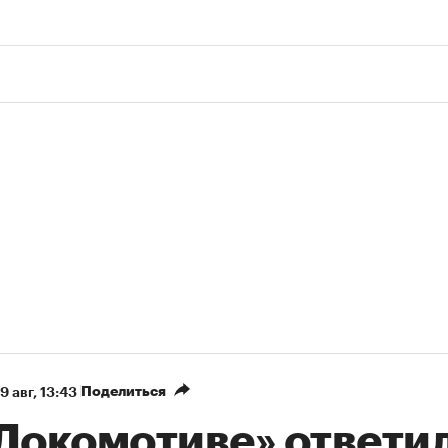
00:00
/
00:00
Поделиться
9 авг, 13:43
«Локомотиве» ответи