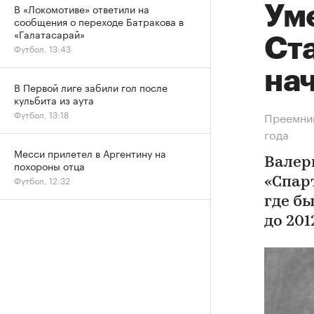
В «Локомотиве» ответили на
Ум
сообщения о переходе Батракова в
«Галатасарай»
Ст
Футбол, 13:43
на
В Первой лиге забили гол после
кульбита из аута
Футбол, 13:18
Преемник
года
Месси прилетел в Аргентину на
Валер
похороны отца
Футбол, 12:32
«Спарт
где б
до 201