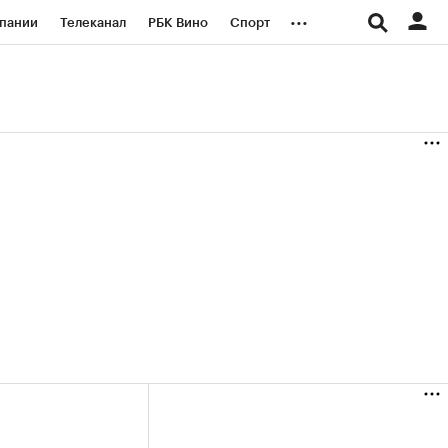
...
пании
Телеканал
РБК Вино
Спорт
ые проекты
Город
Стиль
Крипто
Спецпроекты СПб
логии и медиа
Финансы
(+36,12%)
(+30,46%)
«Русагро» ₽120
Купить
Купить
 27.07.27
прогноз ПСБ к 26.07.27