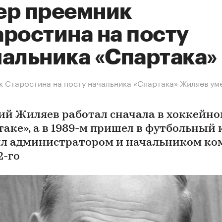
ер преемник
аростина на посту
чальника «Спартака»
 Старостина на посту начальника «Спартака» Жиляев уме
ий Жиляев работал сначала в хоккейн
аке», а в 1989-м пришел в футбольный 
ыл администратором и начальником к
2-го