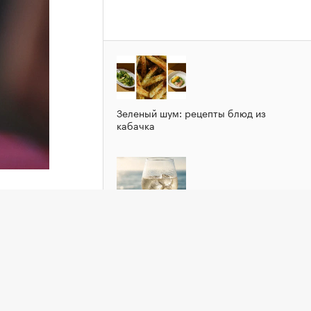
Зеленый шум: рецепты блюд из
кабачка
Добавлять лед в вино не всегда
плохо. Вот почему
его
с-
то