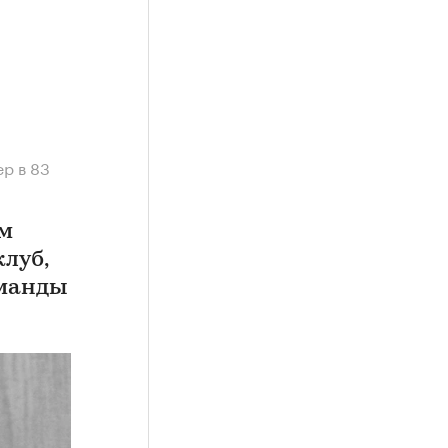
р в 83
ом
клуб,
оманды