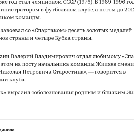
же год стал чемпионом СССР (1976). В 1989-1996 го
инистратором в футбольном клубе, а потом до 201
ником команды.
завоевал со «Спартаком» десять золотых медалей
ов страны и четыре Кубка страны.
зни Валерий Владимирович отдал любимому «Спа
ри этом на посту начальника команды Жиляев смен
Николая Петровича Старостина», — говорится в
ии клуба.
к» выразил соболезнования родным и близким Жи
динова