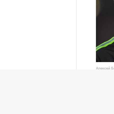
Алексей 
«Локомо
«Галата
полузащ
службе 
Ранее т