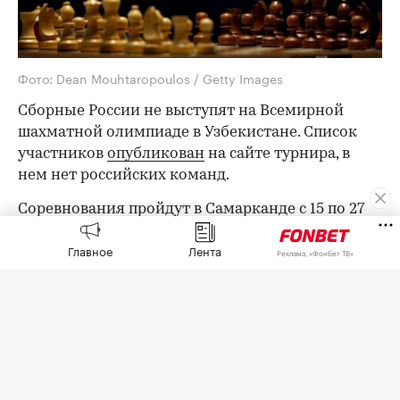
Фото: Dean Mouhtaropoulos / Getty Images
Сборные России не выступят на Всемирной
шахматной олимпиаде в Узбекистане. Список
участников
опубликован
на сайте турнира, в
нем нет российских команд.
Соревнования пройдут в Самарканде с 15 по 27
сентября.
Главное
Лента
Реклама, «Фонбет ТВ»
Россияне с 2022 года, после начала военной
операции на Украине, могли выступать только
на личных турнирах FIDE в нейтральном
статусе. В январе 2025-го федерация
допустила
россиян до юношеских командных турниров, а
также командных турниров для игроков с
ограниченными возможностями. В 2025-м FIDE