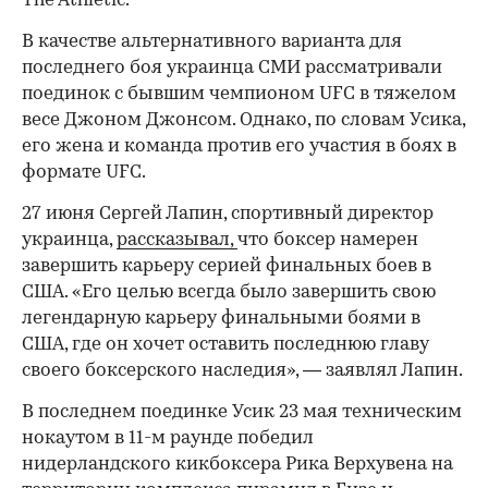
The Athletic.
В качестве альтернативного варианта для
последнего боя украинца СМИ рассматривали
поединок с бывшим чемпионом UFC в тяжелом
00:00
/
00:00
весе Джоном Джонсом. Однако, по словам Усика,
его жена и команда против его участия в боях в
формате UFC.
27 июня Сергей Лапин, спортивный директор
украинца,
рассказывал,
что боксер намерен
завершить карьеру серией финальных боев в
США. «Его целью всегда было завершить свою
легендарную карьеру финальными боями в
США, где он хочет оставить последнюю главу
своего боксерского наследия», — заявлял Лапин.
В последнем поединке Усик 23 мая техническим
нокаутом в 11-м раунде победил
нидерландского кикбоксера Рика Верхувена на