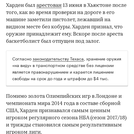
Харден был
арестован
13 июня в Хьюстоне после
того, как во время проверки на дороге в его
машине заметили пистолет, лежавший на
видном месте без кобуры. Харден признал, что
оружие принадлежит ему. Вскоре после ареста
баскетболист был отпущен под залог.
Согласно
законодательству Техаса
, хранение оружия
00:00
/
00:00
«на виду» в транспортном средстве без лицензии
является правонарушением и карается лишением
свободы на срок до года и штрафом до $4 тыс.
Помимо золота Олимпийских игр в Лондоне и
чемпионата мира 2014 года в составе сборной
США, Харден признавался самым ценным
игроком регулярного сезона НБА (сезон 2017/18)
и трижды становился самым результативным
игроком лиги.