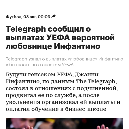
Футбол
⁠,
08 авг, 00:06
Telegraph сообщил о
выплатах УЕФА вероятной
любовнице Инфантино
Telegraph узнал о выплатах «любовнице» Инфантино
в бытность его генсеком УЕФА
Будучи генсеком УЕФА, Джанни
Инфантино, по данным The Telegraph,
состоял в отношениях с подчиненной,
продвигал ее по службе, а после
увольнения организовал ей выплаты и
оплатил обучение в бизнес-школе