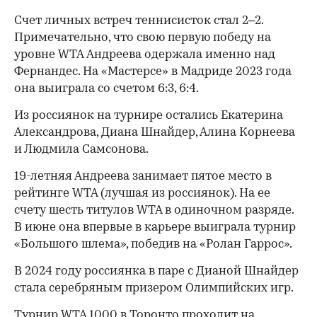
Счет личных встреч теннисисток стал 2–2.
Примечательно, что свою первую победу на
уровне WTA Андреева одержала именно над
Фернандес. На «Мастерсе» в Мадриде 2023 года
она выиграла со счетом 6:3, 6:4.
Из россиянок на турнире остались Екатерина
Александрова, Диана Шнайдер, Алина Корнеева
и Людмила Самсонова.
00:00
/
00:00
19-летняя Андреева занимает пятое место в
рейтинге WTA (лучшая из россиянок). На ее
счету шесть титулов WTA в одиночном разряде.
В июне она впервые в карьере выиграла турнир
«Большого шлема», победив на «Ролан Гаррос».
В 2024 году россиянка в паре с Дианой Шнайдер
стала серебряным призером Олимпийских игр.
Турнир WTA 1000 в Торонто проходит на