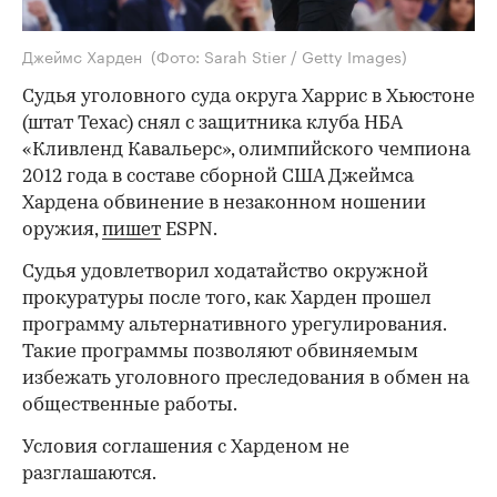
Джеймс Харден
(Фото: Sarah Stier / Getty Images)
Судья уголовного суда округа Харрис в Хьюстоне
(штат Техас) снял с защитника клуба НБА
«Кливленд Кавальерс», олимпийского чемпиона
2012 года в составе сборной США Джеймса
Хардена обвинение в незаконном ношении
оружия,
пишет
ESPN.
Судья удовлетворил ходатайство окружной
прокуратуры после того, как Харден прошел
программу альтернативного урегулирования.
Такие программы позволяют обвиняемым
избежать уголовного преследования в обмен на
общественные работы.
Условия соглашения с Харденом не
разглашаются.