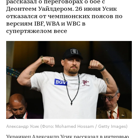
рассказал о переговорах о бое с
Деонтеем Уайлдером. 26 июня Усик
отказался от чемпионских поясов по
версиям IBF, WBA и WBC в
супертяжелом весе
Александр Усик
(Фото: Mohamed Hossam / Getty Images)
Украинец Александр Усик
рассказал
в интервью