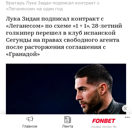
Вратарь Лука Зидан подписал контракт с
«Леганесом» на один год
Лука Зидан подписал контракт с
«Леганесом» по схеме «1 + 1». 28-летний
голкипер перешел в клуб испанской
Сегунды на правах свободного агента
после расторжения соглашения с
«Гранадой»
Главное
Лента
Реклама, «Фонбет ТВ»