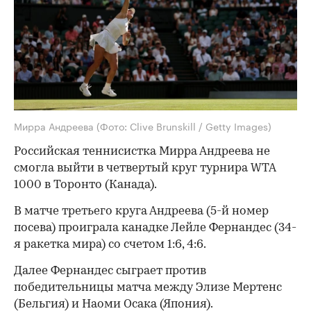
Мирра Андреева
(Фото: Clive Brunskill / Getty Images)
Российская теннисистка Мирра Андреева не
смогла выйти в четвертый круг турнира WTA
1000 в Торонто (Канада).
В матче третьего круга Андреева (5-й номер
посева) проиграла канадке Лейле Фернандес (34-
я ракетка мира) со счетом 1:6, 4:6.
Далее Фернандес сыграет против
победительницы матча между Элизе Мертенс
(Бельгия) и Наоми Осака (Япония).