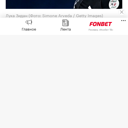
Лука Зидан
(Фото: Simone Arveda / Getty Images)
Испанский «Леганес» объявил о подписании
Главное
Лента
Реклама, «Фонбет ТВ»
контракта с вратарем сборной Алжира Лукой
Зиданом,
сообщается
на официальном сайте
клуба.
28-летний голкипер подписал контракт на один
сезон с возможностью продления еще на год.
7 августа Зидан стал свободным агентом,
расторгнув
трудовой договор с «Гранадой», за
которую выступал с 2024 года. За два сезона в
составе клуба вратарь провел 45 матчей в
чемпионате и Кубке Испании.
Голкипер является воспитанником мадридского
«Реала», также он играл за «Расинг» (Сантандер),
«Райо Вальекано» и «Эйбар», различные