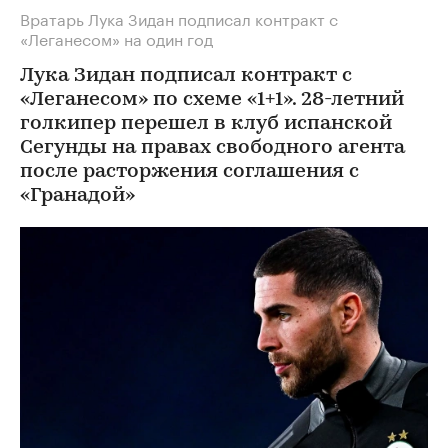
Вратарь Лука Зидан подписал контракт с
«Леганесом» на один год
Лука Зидан подписал контракт с
«Леганесом» по схеме «1+1». 28-летний
голкипер перешел в клуб испанской
Сегунды на правах свободного агента
после расторжения соглашения с
«Гранадой»